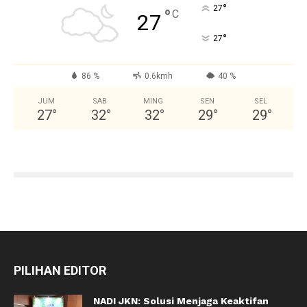
°
27
°
C
27
°
27
86 %
0.6kmh
40 %
JUM
SAB
MING
SEN
SEL
27
°
32
°
32
°
29
°
29
°
PILIHAN EDITOR
NADI JKN: Solusi Menjaga Keaktifan