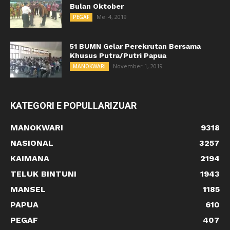
Bulan Oktober
Mei 4, 2019
PEGAF
51 BUMN Gelar Perekrutan Bersama
Khusus Putra/Putri Papua
November 1, 2019
MANOKWARI
KATEGORI E POPULLARIZUAR
MANOKWARI
9318
NASIONAL
3257
KAIMANA
2194
TELUK BINTUNI
1943
MANSEL
1185
PAPUA
610
PEGAF
407