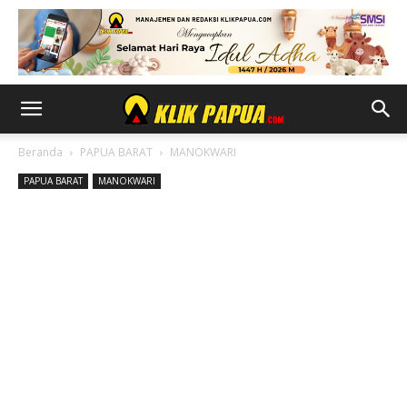
Beranda
PAPUA BARAT
MANOKWARI
PAPUA BARAT
MANOKWARI