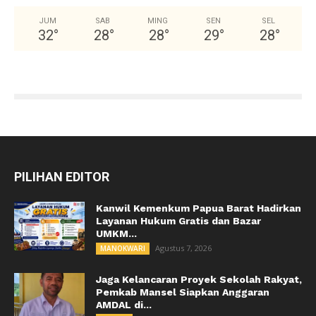
JUM
SAB
MING
SEN
SEL
32
°
28
°
28
°
29
°
28
°
PILIHAN EDITOR
Kanwil Kemenkum Papua Barat Hadirkan
Layanan Hukum Gratis dan Bazar
UMKM...
Agustus 7, 2026
MANOKWARI
Jaga Kelancaran Proyek Sekolah Rakyat,
Pemkab Mansel Siapkan Anggaran
AMDAL di...