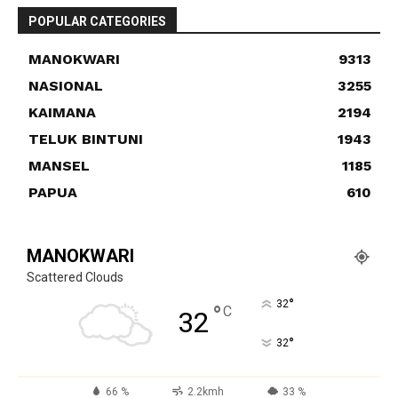
POPULAR CATEGORIES
MANOKWARI
9313
NASIONAL
3255
KAIMANA
2194
TELUK BINTUNI
1943
MANSEL
1185
PAPUA
610
MANOKWARI
Scattered Clouds
°
32
°
C
32
°
32
66 %
2.2kmh
33 %