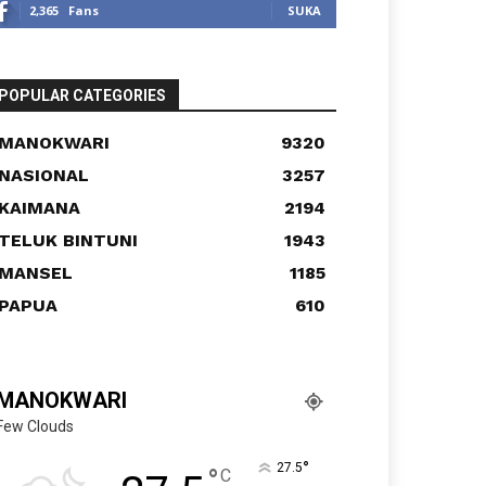
2,365
Fans
SUKA
POPULAR CATEGORIES
MANOKWARI
9320
NASIONAL
3257
KAIMANA
2194
TELUK BINTUNI
1943
MANSEL
1185
PAPUA
610
MANOKWARI
Few Clouds
°
27.5
°
C