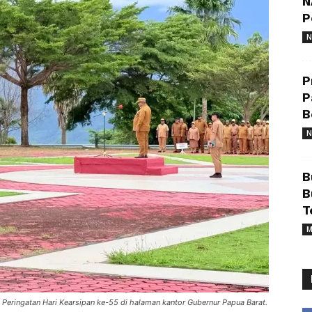
N
P
N
P
P
B
N
B
B
T
M
eringatan Hari Kearsipan ke-55 di halaman kantor Gubernur Papua Barat.