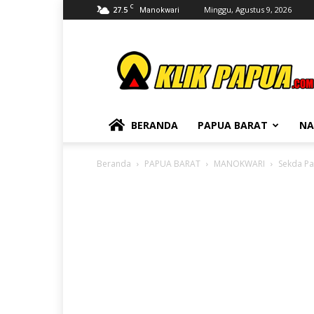
C
27.5
Minggu, Agustus 9, 2026
Manokwari
KLIKPAPUA
BERANDA
PAPUA BARAT
NA
Beranda
PAPUA BARAT
MANOKWARI
Sekda Pa