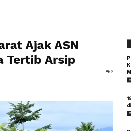
arat Ajak ASN
 Tertib Arsip
P
K
0
M
M
1
d
M