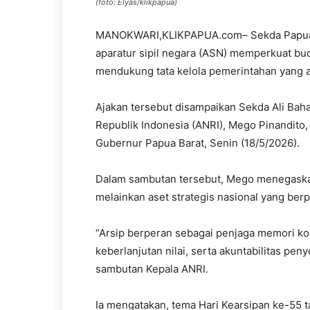
(foto: Elyas/klikpapua)
MANOKWARI,KLIKPAPUA.com– Sekda Papua 
aparatur sipil negara (ASN) memperkuat bud
mendukung tata kelola pemerintahan yang 
Ajakan tersebut disampaikan Sekda Ali Ba
Republik Indonesia (ANRI), Mego Pinandito
Gubernur Papua Barat, Senin (18/5/2026).
Dalam sambutan tersebut, Mego menegaskan
melainkan aset strategis nasional yang be
“Arsip berperan sebagai penjaga memori kole
keberlanjutan nilai, serta akuntabilitas pe
sambutan Kepala ANRI.
Ia mengatakan, tema Hari Kearsipan ke-55 