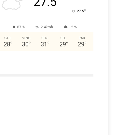
27.5
°
27.5
87 %
2.4kmh
12 %
SAB
MING
SEN
SEL
RAB
28
°
30
°
31
°
29
°
29
°