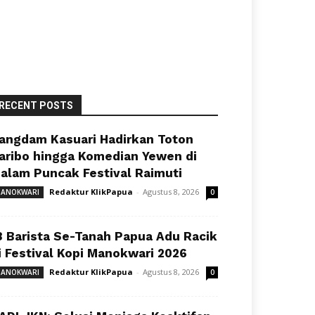
RECENT POSTS
angdam Kasuari Hadirkan Toton
aribo hingga Komedian Yewen di
alam Puncak Festival Raimuti
Redaktur KlikPapua
-
Agustus 8, 2026
ANOKWARI
0
8 Barista Se-Tanah Papua Adu Racik
i Festival Kopi Manokwari 2026
Redaktur KlikPapua
-
Agustus 8, 2026
ANOKWARI
0