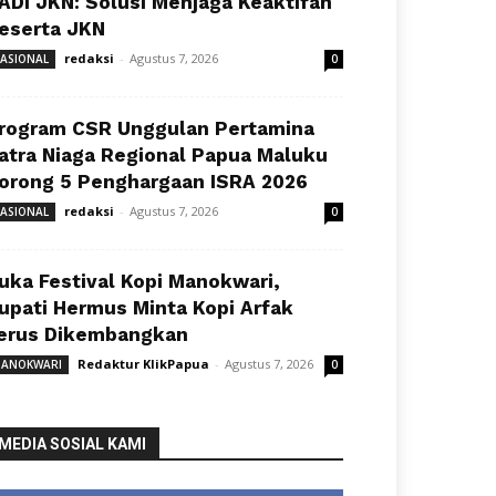
ADI JKN: Solusi Menjaga Keaktifan
eserta JKN
redaksi
-
Agustus 7, 2026
ASIONAL
0
rogram CSR Unggulan Pertamina
atra Niaga Regional Papua Maluku
orong 5 Penghargaan ISRA 2026
redaksi
-
Agustus 7, 2026
ASIONAL
0
uka Festival Kopi Manokwari,
upati Hermus Minta Kopi Arfak
erus Dikembangkan
Redaktur KlikPapua
-
Agustus 7, 2026
ANOKWARI
0
MEDIA SOSIAL KAMI