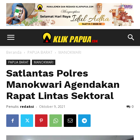
Beranda
PAPUA BARAT
MANOKWARI
PAPUA BARAT
MANOKWARI
Satlantas Polres
Manokwari Agendakan
Rapat Lintas Sektoral
Penulis
redaksi
-
Oktober 9, 2021
0