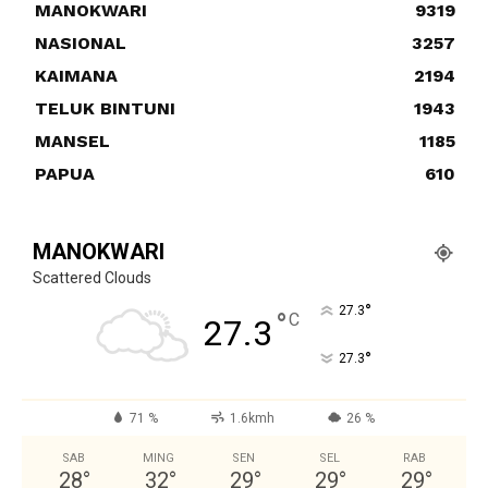
MANOKWARI
9319
NASIONAL
3257
KAIMANA
2194
TELUK BINTUNI
1943
MANSEL
1185
PAPUA
610
MANOKWARI
Scattered Clouds
°
27.3
°
C
27.3
°
27.3
71 %
1.6kmh
26 %
SAB
MING
SEN
SEL
RAB
28
°
32
°
29
°
29
°
29
°