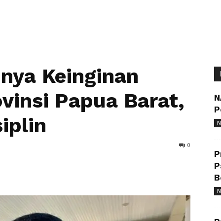
unya Keinginan
insi Papua Barat,
N
P
iplin
N
0
P
P
B
N