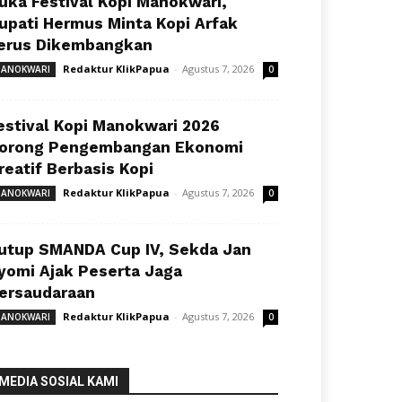
uka Festival Kopi Manokwari,
upati Hermus Minta Kopi Arfak
erus Dikembangkan
Redaktur KlikPapua
-
Agustus 7, 2026
ANOKWARI
0
estival Kopi Manokwari 2026
orong Pengembangan Ekonomi
reatif Berbasis Kopi
Redaktur KlikPapua
-
Agustus 7, 2026
ANOKWARI
0
utup SMANDA Cup IV, Sekda Jan
yomi Ajak Peserta Jaga
ersaudaraan
Redaktur KlikPapua
-
Agustus 7, 2026
ANOKWARI
0
MEDIA SOSIAL KAMI