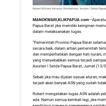
Robert Richard Adrianus Rumbekwan, Asisten I Setda Papua B
MANOKWARI
,
KLIKPAPUA.com
—Aparatur
Papua Barat jika memiliki keinginan mema
dalam melaksanakan tugas.
“Pemerintah Provinsi Papua Barat selama 
secara baik, dalam artian pemerintah terl
dan memperhatikan dengan hati nurani, ma
yang menyebabkan semua terjadi sampai s
Asisten I Setda Papua Barat, Jumat (13
Sebab jika mau dijalan sesuai aturan, ma
terjadi akan banyak ASN yang sudah tidak 
Robert mengatakan tugas ASN adalah pel
ada. Namun semua kembali lagi, jika me
sendirinya siapapun pemimpinnya perilaku s