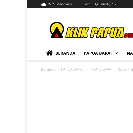
C
27
Sabtu, Agustus 8, 2026
Manokwari
KLIKPAPUA
BERANDA
PAPUA BARAT
NA
Beranda
PAPUA BARAT
MANOKWARI
Robert: 