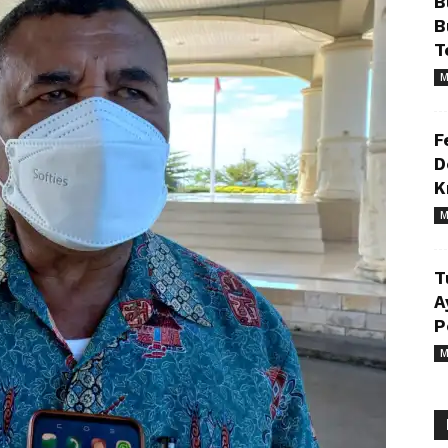
B
B
T
M
F
D
K
M
T
A
P
M