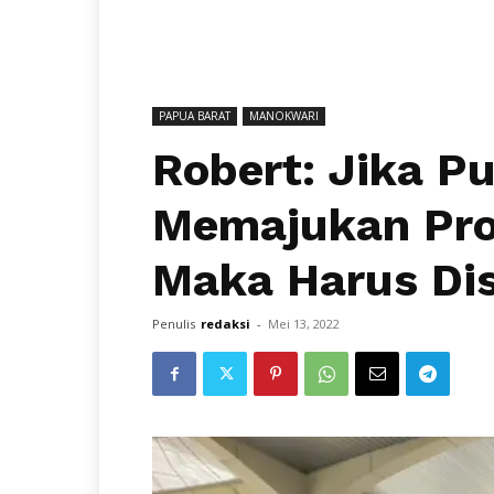
PAPUA BARAT
MANOKWARI
Robert: Jika P
Memajukan Prov
Maka Harus Dis
Penulis
redaksi
-
Mei 13, 2022