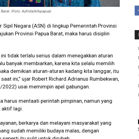
arat. (Foto: Aufrida/klikpapua)
 Sipil Negara (ASN) di lingkup Pemerintah Provinsi
jukan Provinsi Papua Barat, maka harus disiplin
ini tidak terlalu serius dalam menegakkan aturan
alu banyak membiarkan, karena kita selalu memilih
ka demikian aturan-aturan kadang kita langgar, itu
aat ini,” ujar Robert Richard Adrianus Rumbekwan,
/5/2022) usai memimpin apel gabungan.
ka harus mentaati perintah pimpinan, namun yang
aktif lagi.
ayanan, berkarya dan melayani masyarakat yang
mang sudah memiliki budaya malas, dengan
eperti itu sulit untuk dirubah.