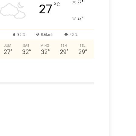
°
27
°
C
27
°
27
86 %
0.6kmh
40 %
JUM
SAB
MING
SEN
SEL
27
°
32
°
32
°
29
°
29
°