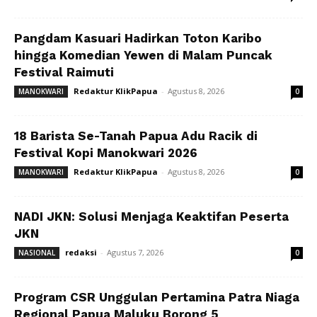
Pangdam Kasuari Hadirkan Toton Karibo
hingga Komedian Yewen di Malam Puncak
Festival Raimuti
Redaktur KlikPapua
-
Agustus 8, 2026
MANOKWARI
0
18 Barista Se-Tanah Papua Adu Racik di
Festival Kopi Manokwari 2026
Redaktur KlikPapua
-
Agustus 8, 2026
MANOKWARI
0
NADI JKN: Solusi Menjaga Keaktifan Peserta
JKN
redaksi
-
Agustus 7, 2026
NASIONAL
0
Program CSR Unggulan Pertamina Patra Niaga
Regional Papua Maluku Borong 5