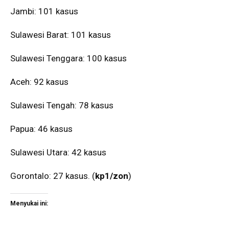
Jambi: 101 kasus
Sulawesi Barat: 101 kasus
Sulawesi Tenggara: 100 kasus
Aceh: 92 kasus
Sulawesi Tengah: 78 kasus
Papua: 46 kasus
Sulawesi Utara: 42 kasus
Gorontalo: 27 kasus. (
kp1/zon
)
Menyukai ini: