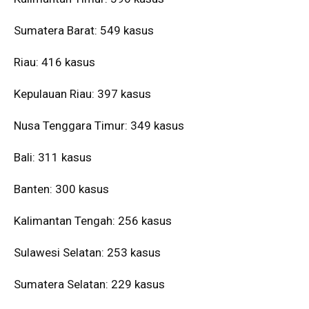
Sumatera Barat: 549 kasus
Riau: 416 kasus
Kepulauan Riau: 397 kasus
Nusa Tenggara Timur: 349 kasus
Bali: 311 kasus
Banten: 300 kasus
Kalimantan Tengah: 256 kasus
Sulawesi Selatan: 253 kasus
Sumatera Selatan: 229 kasus