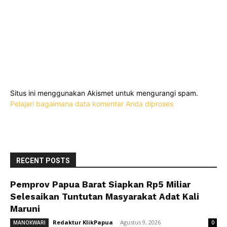
Situs ini menggunakan Akismet untuk mengurangi spam.
Pelajari bagaimana data komentar Anda diproses
RECENT POSTS
Pemprov Papua Barat Siapkan Rp5 Miliar
Selesaikan Tuntutan Masyarakat Adat Kali
Maruni
Redaktur KlikPapua
-
Agustus 9, 2026
MANOKWARI
0