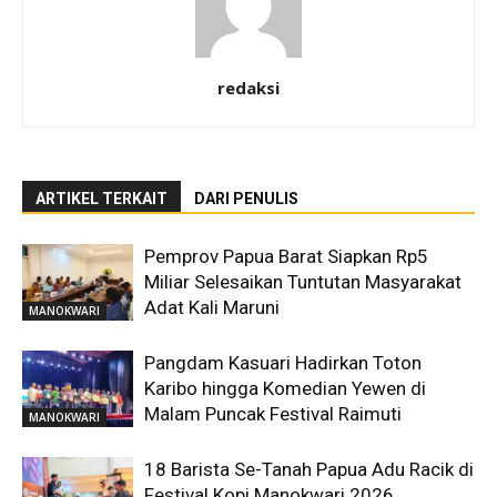
redaksi
ARTIKEL TERKAIT
DARI PENULIS
Pemprov Papua Barat Siapkan Rp5
Miliar Selesaikan Tuntutan Masyarakat
Adat Kali Maruni
MANOKWARI
Pangdam Kasuari Hadirkan Toton
Karibo hingga Komedian Yewen di
Malam Puncak Festival Raimuti
MANOKWARI
18 Barista Se-Tanah Papua Adu Racik di
Festival Kopi Manokwari 2026