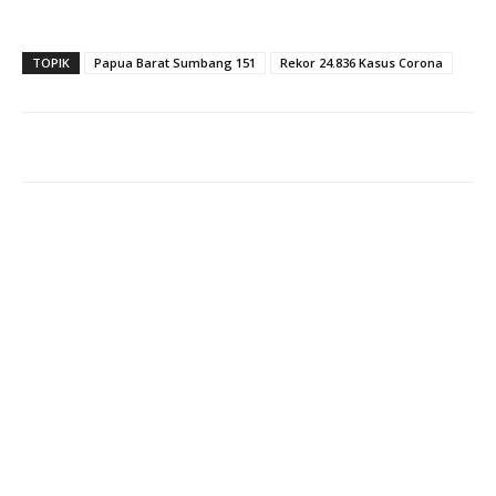
TOPIK
Papua Barat Sumbang 151
Rekor 24.836 Kasus Corona