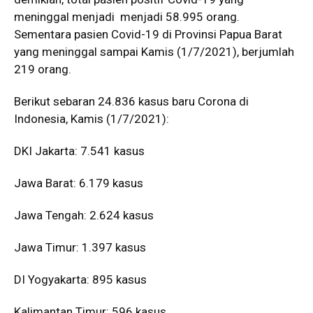
meninggal menjadi menjadi 58.995 orang.
Sementara pasien Covid-19 di Provinsi Papua Barat
yang meninggal sampai Kamis (1/7/2021), berjumlah
219 orang.
Berikut sebaran 24.836 kasus baru Corona di
Indonesia, Kamis (1/7/2021):
DKI Jakarta: 7.541 kasus
Jawa Barat: 6.179 kasus
Jawa Tengah: 2.624 kasus
Jawa Timur: 1.397 kasus
DI Yogyakarta: 895 kasus
Kalimantan Timur: 596 kasus