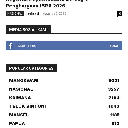
Penghargaan ISRA 2026
redaksi
-
Agustus 7, 2026
NASIONAL
0
MEDIA SOSIAL KAMI
2,365
Fans
SUKA
POPULAR CATEGORIES
MANOKWARI
9321
NASIONAL
3257
KAIMANA
2194
TELUK BINTUNI
1943
MANSEL
1185
PAPUA
610