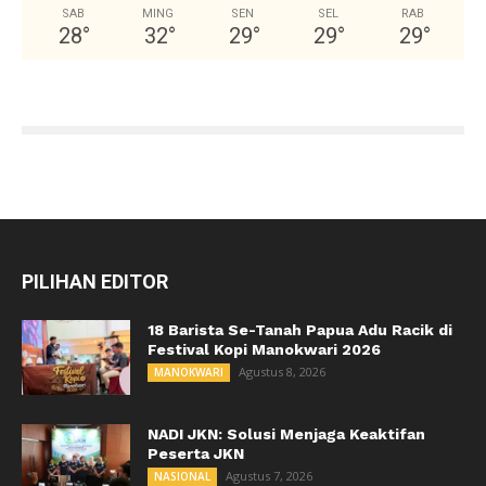
SAB
MING
SEN
SEL
RAB
28
°
32
°
29
°
29
°
29
°
PILIHAN EDITOR
18 Barista Se-Tanah Papua Adu Racik di
Festival Kopi Manokwari 2026
Agustus 8, 2026
MANOKWARI
NADI JKN: Solusi Menjaga Keaktifan
Peserta JKN
Agustus 7, 2026
NASIONAL