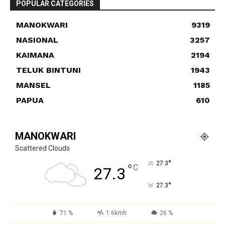
POPULAR CATEGORIES
MANOKWARI
9319
NASIONAL
3257
KAIMANA
2194
TELUK BINTUNI
1943
MANSEL
1185
PAPUA
610
MANOKWARI
Scattered Clouds
°
27.3
°
C
27.3
°
27.3
71 %
1.6kmh
26 %