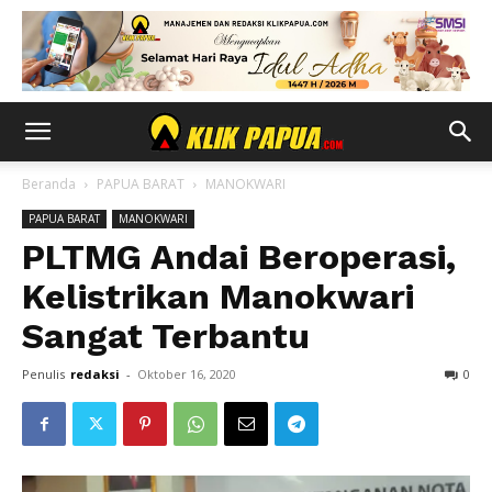
Beranda
PAPUA BARAT
MANOKWARI
PAPUA BARAT
MANOKWARI
PLTMG Andai Beroperasi,
Kelistrikan Manokwari
Sangat Terbantu
Penulis
redaksi
-
Oktober 16, 2020
0