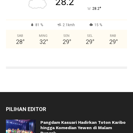
28.2
°
28.2
81 %
2.1kmh
15 %
SAB
MING
SEN
SEL
RAB
28
°
32
°
29
°
29
°
29
°
PILIHAN EDITOR
Pangdam Kasuari Hadirkan Toton Karibo
hingga Komedian Yewen di Malam