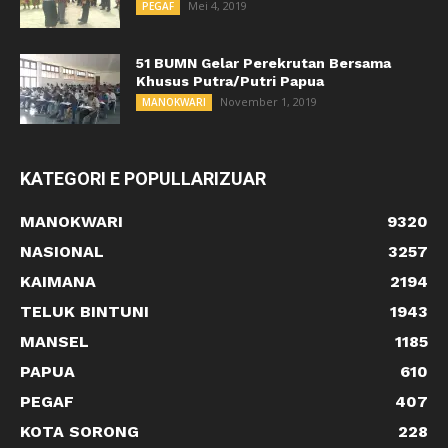
Mei 4, 2019
PEGAF
51 BUMN Gelar Perekrutan Bersama
Khusus Putra/Putri Papua
November 1, 2019
MANOKWARI
KATEGORI E POPULLARIZUAR
MANOKWARI
9320
NASIONAL
3257
KAIMANA
2194
TELUK BINTUNI
1943
MANSEL
1185
PAPUA
610
PEGAF
407
KOTA SORONG
228