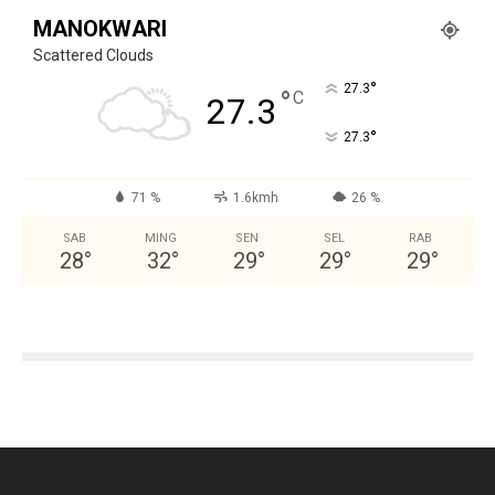
MANOKWARI
Scattered Clouds
°
27.3
°
C
27.3
°
27.3
71 %
1.6kmh
26 %
SAB
MING
SEN
SEL
RAB
28
°
32
°
29
°
29
°
29
°