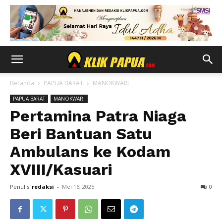
Beranda
PAPUA BARAT
MANOKWARI
PAPUA BARAT
MANOKWARI
Pertamina Patra Niaga
Beri Bantuan Satu
Ambulans ke Kodam
XVIII/Kasuari
Penulis
redaksi
-
Mei 16, 2025
0