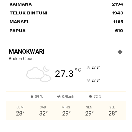
KAIMANA
2194
TELUK BINTUNI
1943
MANSEL
1185
PAPUA
610
MANOKWARI
Broken Clouds
°
27.3
°
C
27.3
°
27.3
89 %
0.9kmh
72 %
JUM
SAB
MING
SEN
SEL
28
°
32
°
29
°
29
°
28
°