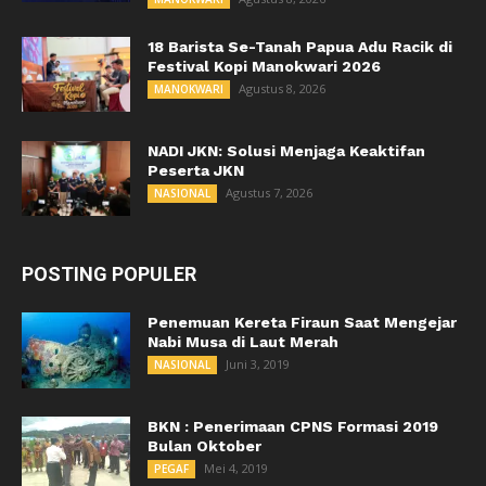
18 Barista Se-Tanah Papua Adu Racik di
Festival Kopi Manokwari 2026
Agustus 8, 2026
MANOKWARI
NADI JKN: Solusi Menjaga Keaktifan
Peserta JKN
Agustus 7, 2026
NASIONAL
POSTING POPULER
Penemuan Kereta Firaun Saat Mengejar
Nabi Musa di Laut Merah
Juni 3, 2019
NASIONAL
BKN : Penerimaan CPNS Formasi 2019
Bulan Oktober
Mei 4, 2019
PEGAF