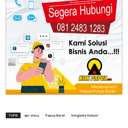
TOPIK
dpr otsus
Papua Barat
Sengketa Hukum