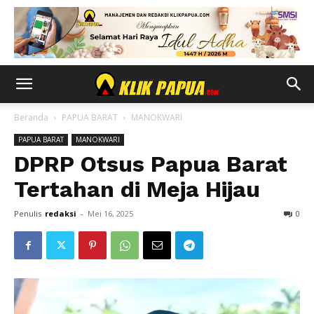
Beranda
PAPUA BARAT
MANOKWARI
PAPUA BARAT
MANOKWARI
DPRP Otsus Papua Barat
Tertahan di Meja Hijau
Penulis
redaksi
-
Mei 16, 2025
0