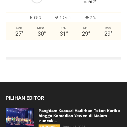
°
26.7
89 %
1.6kmh
7 %
SAB
MING
SEN
SEL
RAB
27
°
30
°
31
°
29
°
29
°
PILIHAN EDITOR
Pangdam Kasuari Hadirkan Toton Karibo
hingga Komedian Yewen di Malam
Puncak...
Agustus 8, 2026
MANOKWARI