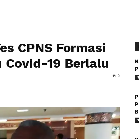
es CPNS Formasi
Covid-19 Berlalu
N
P
0
N
P
P
B
N