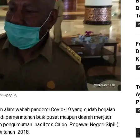
B
B
T
M
F
D
K
M
T
A
/klikpapua)
P
n alam wabah pandemi Covid-19 yang sudah berjalan
M
 di pemerintahan baik pusat maupun daerah menjadi
gan pengumuman hasil tes Calon Pegawai Negeri Sipil (
si tahun 2018.