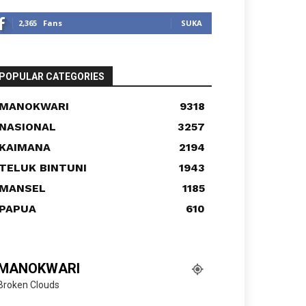
2,365
Fans
SUKA
POPULAR CATEGORIES
MANOKWARI
9318
NASIONAL
3257
KAIMANA
2194
TELUK BINTUNI
1943
MANSEL
1185
PAPUA
610
MANOKWARI
Broken Clouds