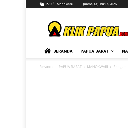
C
27.3
Jumat, Agustus 7, 2026
Manokwari
KLIKPAPUA
BERANDA
PAPUA BARAT
NA
Beranda
PAPUA BARAT
MANOKWARI
Pengumu