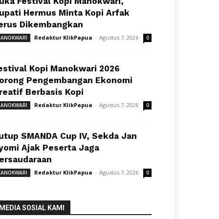
uka Festival Kopi Manokwari,
upati Hermus Minta Kopi Arfak
erus Dikembangkan
Redaktur KlikPapua
-
Agustus 7, 2026
ANOKWARI
0
estival Kopi Manokwari 2026
orong Pengembangan Ekonomi
reatif Berbasis Kopi
Redaktur KlikPapua
-
Agustus 7, 2026
ANOKWARI
0
utup SMANDA Cup IV, Sekda Jan
yomi Ajak Peserta Jaga
ersaudaraan
Redaktur KlikPapua
-
Agustus 7, 2026
ANOKWARI
0
MEDIA SOSIAL KAMI