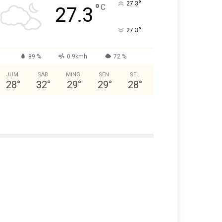
°
27.3
°
C
27.3
°
27.3
89 %
0.9kmh
72 %
JUM
SAB
MING
SEN
SEL
28
°
32
°
29
°
29
°
28
°