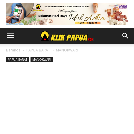
Beranda
PAPUA BARAT
MANOKWARI
PAPUA BARAT
MANOKWARI