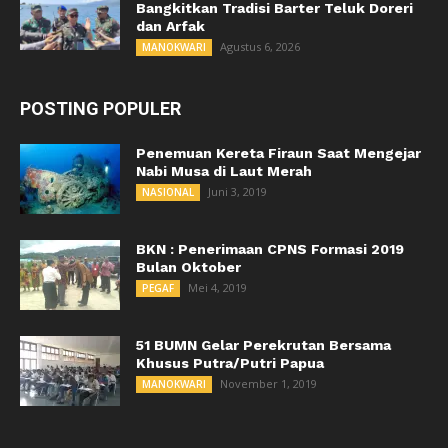
Bangkitkan Tradisi Barter Teluk Doreri
dan Arfak
Agustus 6, 2026
MANOKWARI
POSTING POPULER
Penemuan Kereta Firaun Saat Mengejar
Nabi Musa di Laut Merah
Juni 3, 2019
NASIONAL
BKN : Penerimaan CPNS Formasi 2019
Bulan Oktober
Mei 4, 2019
PEGAF
51 BUMN Gelar Perekrutan Bersama
Khusus Putra/Putri Papua
November 1, 2019
MANOKWARI