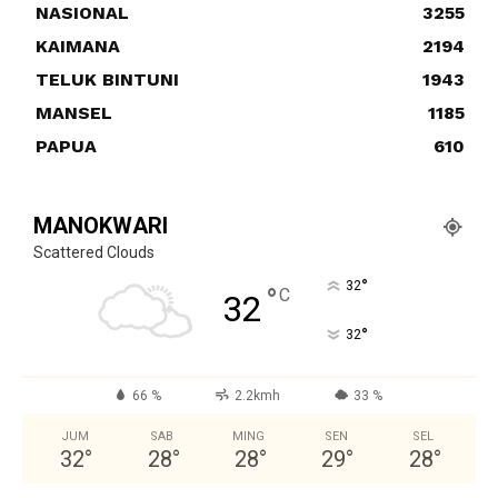
NASIONAL
3255
KAIMANA
2194
TELUK BINTUNI
1943
MANSEL
1185
PAPUA
610
MANOKWARI
Scattered Clouds
°
32
°
C
32
°
32
66 %
2.2kmh
33 %
JUM
SAB
MING
SEN
SEL
32
°
28
°
28
°
29
°
28
°