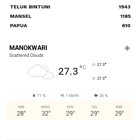
TELUK BINTUNI
1943
MANSEL
1185
PAPUA
610
MANOKWARI
Scattered Clouds
°
27.3
°
C
27.3
°
27.3
71 %
1.6kmh
26 %
SAB
MING
SEN
SEL
RAB
28
°
32
°
29
°
29
°
29
°