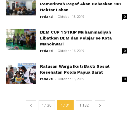
Pemerintah Pegaf Akan Bebaskan 198
Hektar Lahan
redaksi
-
Oktober 18, 2019
0
BEM CUP 1 STKIP Muhammadiyah
Libatkan BEM dan Pelajar se Kota
Manokwari
redaksi
-
Oktober 16, 2019
0
Ratusan Warga Ikuti Bakti Sosial
Kesehatan Polda Papua Barat
redaksi
-
Oktober 15, 2019
0
1,130
1,131
1,132