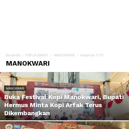
Beranda
PAPUA BARAT
MANOKWARI
Halaman 1131
MANOKWARI
MANOKWARI
Buka Festival Kopi Manokwari, Bupati
Hermus Minta Kopi Arfak Terus
Dikembangkan