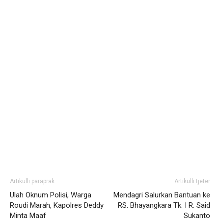
Artikulli paraprak
Artikulli tjetër
Ulah Oknum Polisi, Warga
Mendagri Salurkan Bantuan ke
Roudi Marah, Kapolres Deddy
RS. Bhayangkara Tk. I R. Said
Minta Maaf
Sukanto