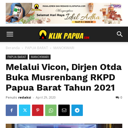
Beranda
PAPUA BARAT
MANOKWARI
PAPUA BARAT
MANOKWARI
Melalui Vicon, Dirjen Otda
Buka Musrenbang RKPD
Papua Barat Tahun 2021
Penulis
redaksi
-
April 29, 2020
0