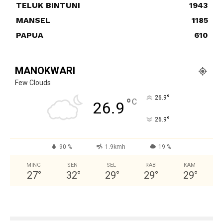
TELUK BINTUNI
1943
MANSEL
1185
PAPUA
610
MANOKWARI
Few Clouds
°
26.9
°
C
26.9
°
26.9
90 %
1.9kmh
19 %
MING
SEN
SEL
RAB
KAM
27
°
32
°
29
°
29
°
29
°