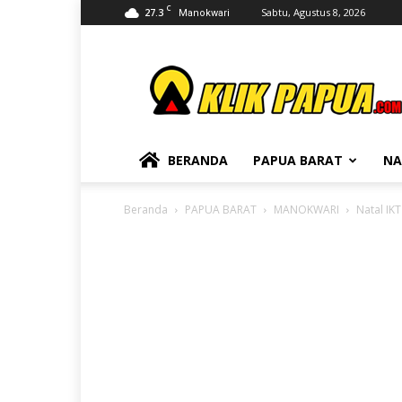
C
27.3
Sabtu, Agustus 8, 2026
Manokwari
KLIKPAPUA
BERANDA
PAPUA BARAT
NA
Beranda
PAPUA BARAT
MANOKWARI
Natal IK