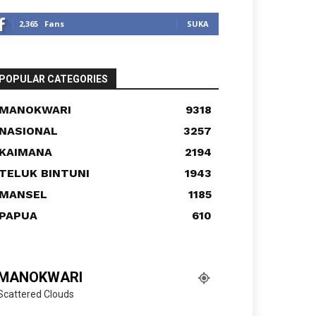
2,365
Fans
SUKA
POPULAR CATEGORIES
MANOKWARI
9318
NASIONAL
3257
KAIMANA
2194
TELUK BINTUNI
1943
MANSEL
1185
PAPUA
610
MANOKWARI
Scattered Clouds