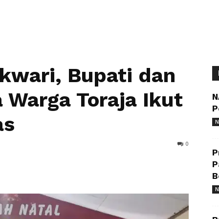
kwari, Bupati dan
 Warga Toraja Ikut
N
P
as
N
0
P
P
B
N