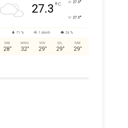
°
27.3
°
C
27.3
°
27.3
71 %
1.6kmh
26 %
SAB
MING
SEN
SEL
RAB
28
°
32
°
29
°
29
°
29
°