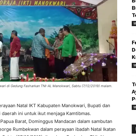
B
B
T
M
F
D
K
M
T
kwari di Gedung Fasharkan TNI-AL Manokwari, Sabtu (7/12/2019) malam.
A
P
rayaan Natal IKT Kabupaten Manokwari, Bupati dan
M
 daerah ini untuk ikut menjaga Kamtibmas.
r Papua Barat, Dominggus Mandacan dalam sambutan
, George Rumbekwan dalam perayaan ibadah Natal Ikatan