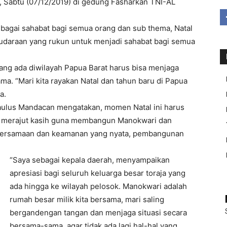
, Sabtu (07/12/2019) di gedung Fasharkan TNI-AL
ebagai sahabat bagi semua orang dan sub thema, Natal
daraan yang rukun untuk menjadi sahabat bagi semua
g ada diwilayah Papua Barat harus bisa menjaga
a. “Mari kita rayakan Natal dan tahun baru di Papua
a.
aulus Mandacan mengatakan, momen Natal ini harus
k merajut kasih guna membangun Manokwari dan
ebersamaan dan keamanan yang nyata, pembangunan
“Saya sebagai kepala daerah, menyampaikan
apresiasi bagi seluruh keluarga besar toraja yang
ada hingga ke wilayah pelosok. Manokwari adalah
rumah besar milik kita bersama, mari saling
bergandengan tangan dan menjaga situasi secara
bersama-sama, agar tidak ada lagi hal-hal yang