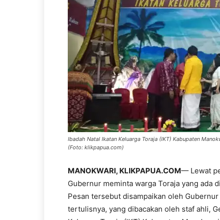
Ibadah Natal Ikatan Keluarga Toraja (IKT) Kabupaten Mano
(Foto: klikpapua.com)
MANOKWARI, KLIKPAPUA.COM
— Lewat pe
Gubernur meminta warga Toraja yang ada di
Pesan tersebut disampaikan oleh Gubernu
tertulisnya, yang dibacakan oleh staf ahli