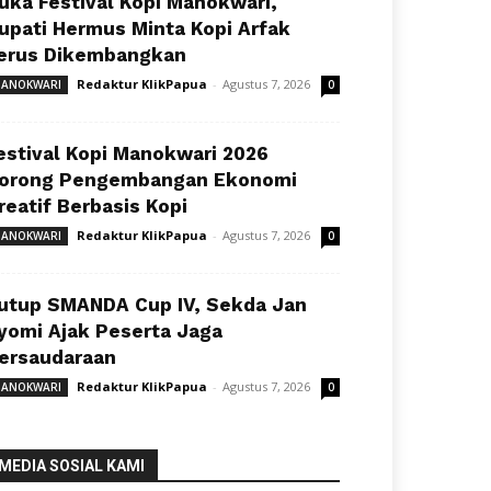
uka Festival Kopi Manokwari,
upati Hermus Minta Kopi Arfak
erus Dikembangkan
Redaktur KlikPapua
-
Agustus 7, 2026
ANOKWARI
0
estival Kopi Manokwari 2026
orong Pengembangan Ekonomi
reatif Berbasis Kopi
Redaktur KlikPapua
-
Agustus 7, 2026
ANOKWARI
0
utup SMANDA Cup IV, Sekda Jan
yomi Ajak Peserta Jaga
ersaudaraan
Redaktur KlikPapua
-
Agustus 7, 2026
ANOKWARI
0
MEDIA SOSIAL KAMI