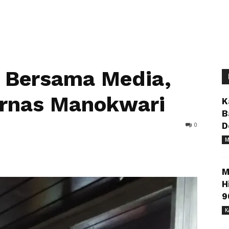
g Bersama Media,
arnas Manokwari
K
B
0
D
M
M
H
9
K