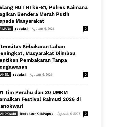
elang HUT RI ke-81, Polres Kaimana
agikan Bendera Merah Putih
epada Masyarakat
redaksi
-
Agustus 6, 2026
AIMANA
0
ntensitas Kebakaran Lahan
eningkat, Masyarakat Diimbau
entikan Pembakaran Tanpa
engawasan
redaksi
-
Agustus 6, 2026
ANSEL
0
91 Tim Perahu dan 30 UMKM
amaikan Festival Raimuti 2026 di
anokwari
Redaktur KlikPapua
-
Agustus 6, 2026
ANOKWARI
0