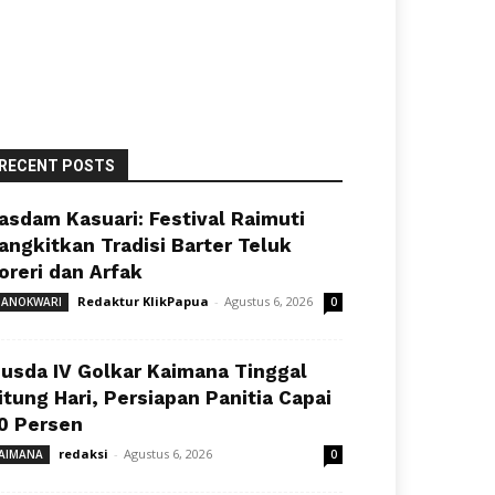
RECENT POSTS
asdam Kasuari: Festival Raimuti
angkitkan Tradisi Barter Teluk
oreri dan Arfak
Redaktur KlikPapua
-
Agustus 6, 2026
ANOKWARI
0
usda IV Golkar Kaimana Tinggal
itung Hari, Persiapan Panitia Capai
0 Persen
redaksi
-
Agustus 6, 2026
AIMANA
0