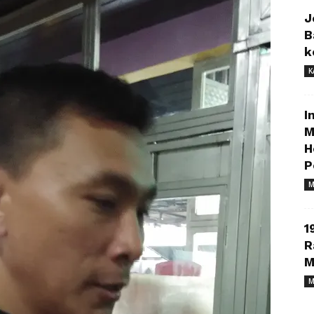
J
B
k
K
I
M
H
P
M
1
R
M
M