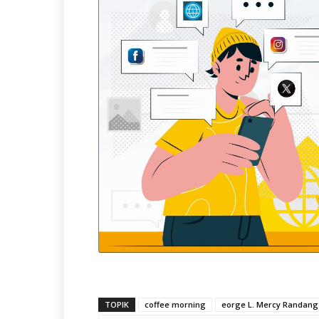
TOPIK
coffee morning
eorge L. Mercy Randang