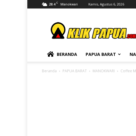
C
28.4
Kamis, Agustus 6, 2026
Manokwari
KLIKPAPUA
BERANDA
PAPUA BARAT
NA
Beranda
PAPUA BARAT
MANOKWARI
Coffee M