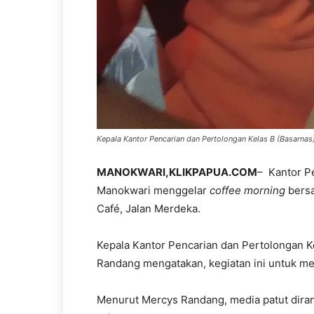
Kepala Kantor Pencarian dan Pertolongan Kelas B (Basarna
MANOKWARI,KLIKPAPUA.COM
– Kantor P
Manokwari menggelar
coffee morning
bersa
Café, Jalan Merdeka.
Kepala Kantor Pencarian dan Pertolongan K
Randang mengatakan, kegiatan ini untuk m
Menurut Mercys Randang, media patut dira