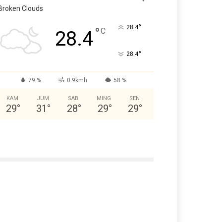
Broken Clouds
°
28.4
°
C
28.4
°
28.4
79 %
0.9kmh
58 %
KAM
JUM
SAB
MING
SEN
29
°
31
°
28
°
29
°
29
°