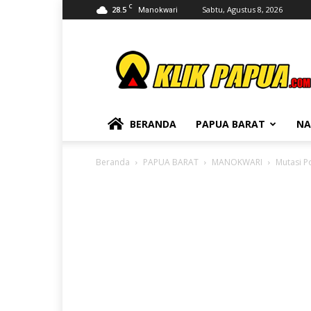
C
28.5
Sabtu, Agustus 8, 2026
Manokwari
KLIKPAPUA
BERANDA
PAPUA BARAT
NA
Beranda
PAPUA BARAT
MANOKWARI
Mutasi Po