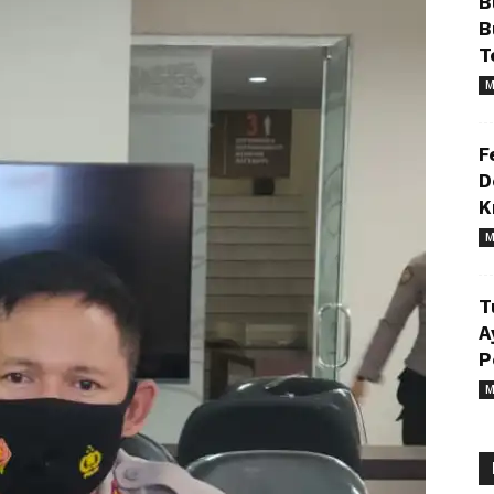
B
B
T
M
F
D
K
M
T
A
P
M