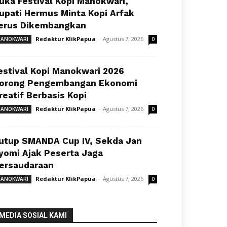
uka Festival Kopi Manokwari,
upati Hermus Minta Kopi Arfak
erus Dikembangkan
Redaktur KlikPapua
-
Agustus 7, 2026
ANOKWARI
0
estival Kopi Manokwari 2026
orong Pengembangan Ekonomi
reatif Berbasis Kopi
Redaktur KlikPapua
-
Agustus 7, 2026
ANOKWARI
0
utup SMANDA Cup IV, Sekda Jan
yomi Ajak Peserta Jaga
ersaudaraan
Redaktur KlikPapua
-
Agustus 7, 2026
ANOKWARI
0
MEDIA SOSIAL KAMI