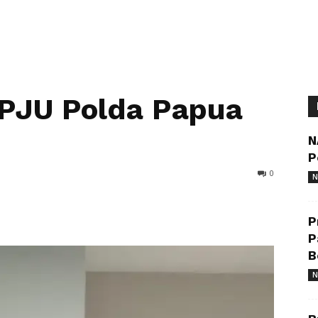
5 PJU Polda Papua
N
P
0
N
P
P
B
N