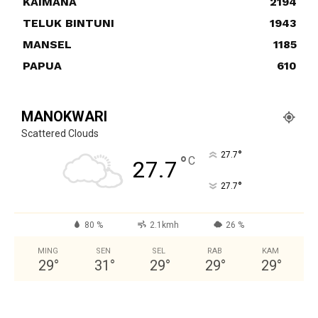
KAIMANA
2194
TELUK BINTUNI
1943
MANSEL
1185
PAPUA
610
MANOKWARI
Scattered Clouds
°
27.7
°
C
27.7
°
27.7
80 %
2.1kmh
26 %
MING
SEN
SEL
RAB
KAM
29
°
31
°
29
°
29
°
29
°