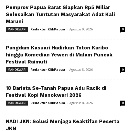
Pemprov Papua Barat Siapkan Rp5 Miliar
Selesaikan Tuntutan Masyarakat Adat Kali
Maruni
Redaktur KlikPapua
-
Agustus 9, 2026
MANOKWARI
0
Pangdam Kasuari Hadirkan Toton Karibo
hingga Komedian Yewen di Malam Puncak
Festival Raimuti
Redaktur KlikPapua
-
Agustus 8, 2026
MANOKWARI
0
18 Barista Se-Tanah Papua Adu Racik di
Festival Kopi Manokwari 2026
Redaktur KlikPapua
-
Agustus 8, 2026
MANOKWARI
0
NADI JKN: Solusi Menjaga Keaktifan Peserta
JKN