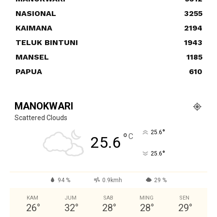
NASIONAL
3255
KAIMANA
2194
TELUK BINTUNI
1943
MANSEL
1185
PAPUA
610
MANOKWARI
Scattered Clouds
°
25.6
°
C
25.6
°
25.6
94 %
0.9kmh
29 %
KAM
JUM
SAB
MING
SEN
26
°
32
°
28
°
28
°
29
°