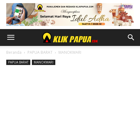
Beranda
PAPUA BARAT
MANOKWARI
PAPUA BARAT
MANOKWARI