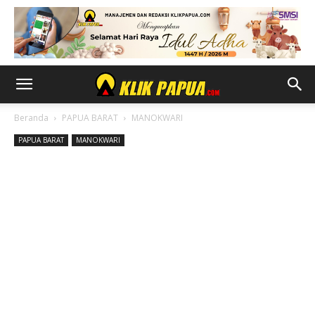
Beranda
PAPUA BARAT
MANOKWARI
PAPUA BARAT
MANOKWARI