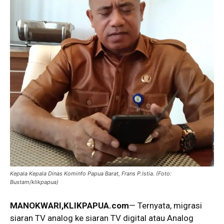
Kepala Kepala Dinas Kominfo Papua Barat, Frans P.Istia. (Foto:
Bustam/klikpapua)
MANOKWARI,KLIKPAPUA.com
— Ternyata, migrasi
siaran TV analog ke siaran TV digital atau Analog