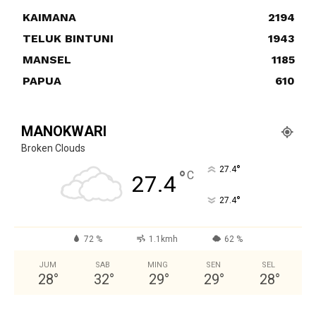
KAIMANA
2194
TELUK BINTUNI
1943
MANSEL
1185
PAPUA
610
MANOKWARI
Broken Clouds
°
27.4
°
C
27.4
°
27.4
72 %
1.1kmh
62 %
JUM
SAB
MING
SEN
SEL
28
°
32
°
29
°
29
°
28
°