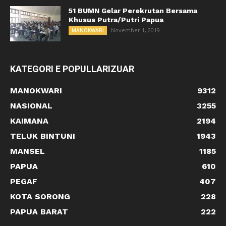
51 BUMN Gelar Perekrutan Bersama
Khusus Putra/Putri Papua
November 1, 2019
MANOKWARI
KATEGORI E POPULLARIZUAR
MANOKWARI
9312
NASIONAL
3255
KAIMANA
2194
TELUK BINTUNI
1943
MANSEL
1185
PAPUA
610
PEGAF
407
KOTA SORONG
228
PAPUA BARAT
222