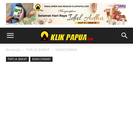
Beranda
PAPUA BARAT
MANOKWARI
PAPUA BARAT
MANOKWARI