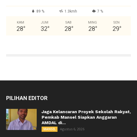
89 %
1.3kmh
7 %
KAM
JUM
SAB
MING
SEN
28
°
32
°
28
°
28
°
29
°
PILIHAN EDITOR
Jaga Kelancaran Proyek Sekolah Rakyat,
Pemkab Mansel Siapkan Anggaran
AMDAL di...
Agustus 6, 2026
MANSEL