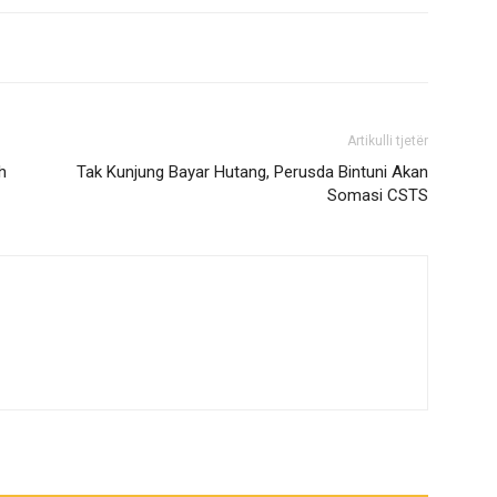
Artikulli tjetër
h
Tak Kunjung Bayar Hutang, Perusda Bintuni Akan
Somasi CSTS