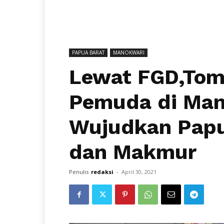
PAPUA BARAT
MANOKWARI
Lewat FGD,Tom
Pemuda di Man
Wujudkan Papua
dan Makmur
Penulis
redaksi
-
April 30, 2021