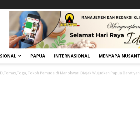
SIONAL
PAPUA
INTERNASIONAL
MENYAPA NUSAN
D,Tomas,Toga, Tokoh Pemuda di Manokwari Diajak Wujudkan Papua Barat yang 