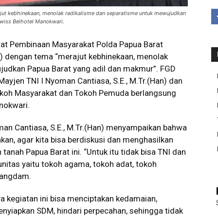
jut kebhinekaan, menolak radikalisme dan separatisme untuk mewujudkan
Swiss Belhotel Manokwari.
rat Pembinaan Masyarakat Polda Papua Barat
) dengan tema “merajut kebhinekaan, menolak
judkan Papua Barat yang adil dan makmur”. FGD
ayjen TNI I Nyoman Cantiasa, S.E., M.Tr.(Han) dan
okoh Masyarakat dan Tokoh Pemuda berlangsung
nokwari.
man Cantiasa, S.E., M.Tr.(Han) menyampaikan bahwa
akan, agar kita bisa berdiskusi dan menghasilkan
anah Papua Barat ini. “Untuk itu tidak bisa TNI dan
unitas yaitu tokoh agama, tokoh adat, tokoh
Pangdam.
a kegiatan ini bisa menciptakan kedamaian,
enyiapkan SDM, hindari perpecahan, sehingga tidak