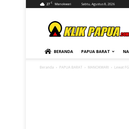
C
27
Sabtu, Agustus 8, 2026
Manokwari
KLIKPAPUA
BERANDA
PAPUA BARAT
NA
Beranda
PAPUA BARAT
MANOKWARI
Lewat FG