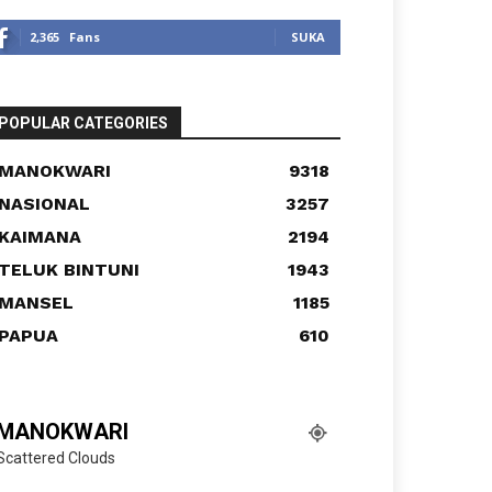
2,365
Fans
SUKA
POPULAR CATEGORIES
MANOKWARI
9318
NASIONAL
3257
KAIMANA
2194
TELUK BINTUNI
1943
MANSEL
1185
PAPUA
610
MANOKWARI
Scattered Clouds