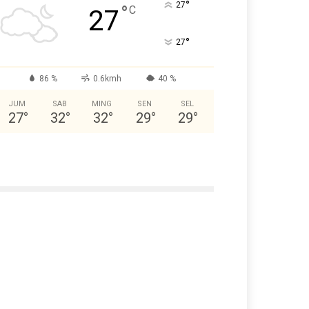
°
27
°
C
27
°
27
86 %
0.6kmh
40 %
JUM
SAB
MING
SEN
SEL
27
°
32
°
32
°
29
°
29
°