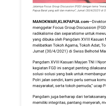
Jalannya Focus Group Discussion (FGD) dengan tema "mera
Papua Barat yang adil dan makmur", Jumat (30/4/2021) di 
MANOKWARI,KLIKPAPUA.com
—Direkto
menggelar Focus Group Discussion (FGD
radikalisme dan separatisme untuk mewu
yang dibuka oleh Pangdam XVIII Kasuari M
melibatkan Tokoh Agama, Tokoh Adat, T
Jumat (30/4/2021) di Swiss Belhotel Ma
Pangdam XVIII Kasuari Mayjen TNI I Nyo
kegiatan FGD ini sangat penting dilaksan
solusi-solusi yang baik untuk membangun t
Polri jalan sendiri, kami perlu semua kom
masyarakat, serta tokoh pemuda,” ucap 
Pangdam juga berharap dari terlaksanany
memiliki integritas, pantang menyerah, m