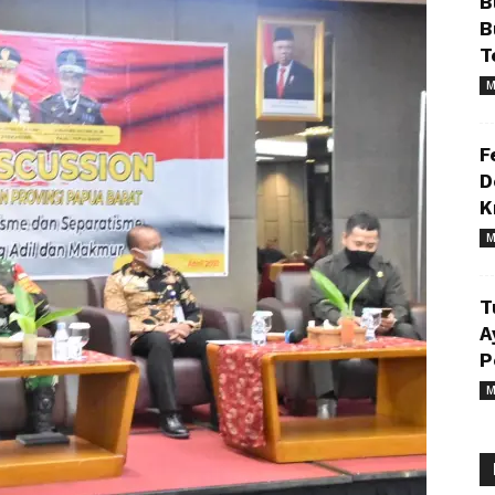
B
B
T
M
F
D
K
M
T
A
P
M