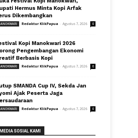
uka Festival Kopi Manokwari,
upati Hermus Minta Kopi Arfak
erus Dikembangkan
Redaktur KlikPapua
-
Agustus 7, 2026
ANOKWARI
0
estival Kopi Manokwari 2026
orong Pengembangan Ekonomi
reatif Berbasis Kopi
Redaktur KlikPapua
-
Agustus 7, 2026
ANOKWARI
0
utup SMANDA Cup IV, Sekda Jan
yomi Ajak Peserta Jaga
ersaudaraan
Redaktur KlikPapua
-
Agustus 7, 2026
ANOKWARI
0
MEDIA SOSIAL KAMI