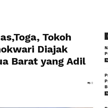
as,Toga, Tokoh
okwari Diajak
N
P
 Barat yang Adil
N
P
P
0
B
N