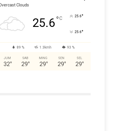
Overcast Clouds
°
25.6
°
C
25.6
°
25.6
89 %
1.3kmh
93 %
JUM
SAB
MING
SEN
SEL
32
°
29
°
29
°
29
°
29
°