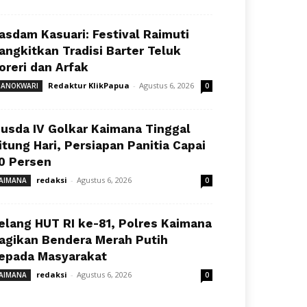
asdam Kasuari: Festival Raimuti
angkitkan Tradisi Barter Teluk
oreri dan Arfak
Redaktur KlikPapua
-
Agustus 6, 2026
ANOKWARI
0
usda IV Golkar Kaimana Tinggal
itung Hari, Persiapan Panitia Capai
0 Persen
redaksi
-
Agustus 6, 2026
AIMANA
0
elang HUT RI ke-81, Polres Kaimana
agikan Bendera Merah Putih
epada Masyarakat
redaksi
-
Agustus 6, 2026
AIMANA
0