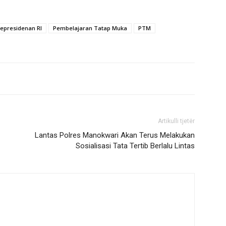
 Kepresidenan RI
Pembelajaran Tatap Muka
PTM
Artikulli tjetër
Lantas Polres Manokwari Akan Terus Melakukan
Sosialisasi Tata Tertib Berlalu Lintas