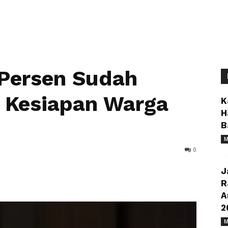
 Persen Sudah
 Kesiapan Warga
K
H
B
M
0
J
R
A
2
M