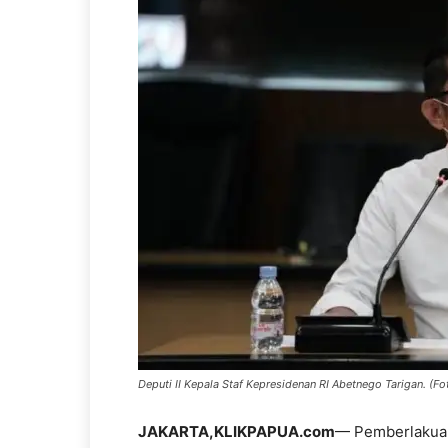
Deputi II Kepala Staf Kepresidenan RI Abetnego Tarigan. (Fot
JAKARTA,KLIKPAPUA.com
— Pemberlakuan