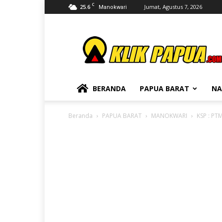
C
25.6
Jumat, Agustus 7, 2026
Manokwari
KLIKPAPUA
BERANDA
PAPUA BARAT
NA
Beranda
PAPUA BARAT
MANOKWARI
KSP : PT