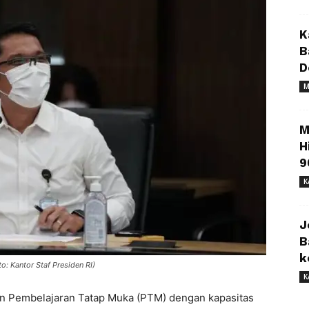
K
B
D
M
M
H
9
K
J
B
k
o: Kantor Staf Presiden RI)
K
 Pembelajaran Tatap Muka (PTM) dengan kapasitas