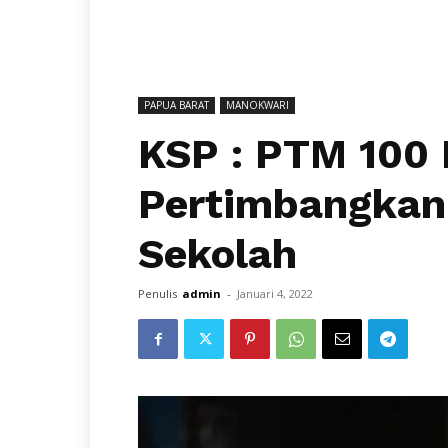
PAPUA BARAT
MANOKWARI
KSP : PTM 100
Pertimbangkan
Sekolah
Penulis
admin
-
Januari 4, 2022