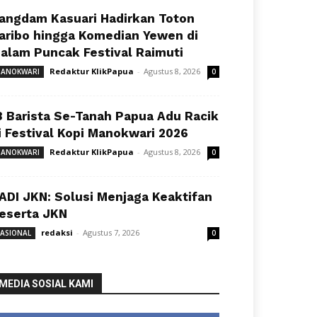
angdam Kasuari Hadirkan Toton
aribo hingga Komedian Yewen di
alam Puncak Festival Raimuti
Redaktur KlikPapua
-
Agustus 8, 2026
ANOKWARI
0
8 Barista Se-Tanah Papua Adu Racik
i Festival Kopi Manokwari 2026
Redaktur KlikPapua
-
Agustus 8, 2026
ANOKWARI
0
ADI JKN: Solusi Menjaga Keaktifan
eserta JKN
redaksi
-
Agustus 7, 2026
ASIONAL
0
MEDIA SOSIAL KAMI