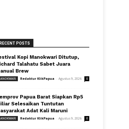
RECENT POSTS
estival Kopi Manokwari Ditutup,
ichard Talahatu Sabet Juara
anual Brew
Redaktur KlikPapua
-
Agustus 9, 2026
ANOKWARI
0
emprov Papua Barat Siapkan Rp5
iliar Selesaikan Tuntutan
asyarakat Adat Kali Maruni
Redaktur KlikPapua
-
Agustus 9, 2026
ANOKWARI
0