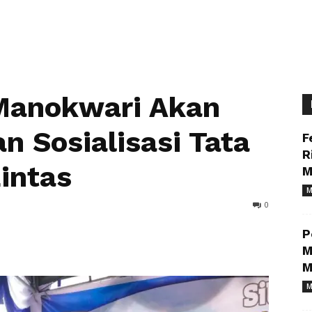
 Manokwari Akan
n Sosialisasi Tata
F
R
Lintas
M
M
0
P
M
M
M