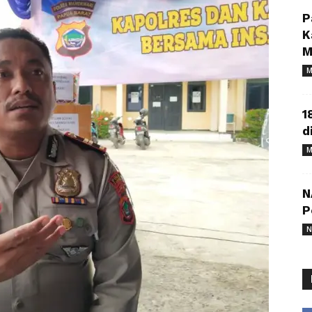
P
K
M
M
1
d
M
N
P
N