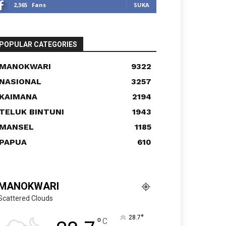
2,365
Fans
SUKA
POPULAR CATEGORIES
MANOKWARI
9322
NASIONAL
3257
KAIMANA
2194
TELUK BINTUNI
1943
MANSEL
1185
PAPUA
610
MANOKWARI
Scattered Clouds
°
28.7
°
C