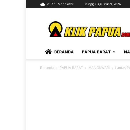
C
28.7
Minggu, Agustus 9, 2026
Manokwari
KLIKPAPUA
BERANDA
PAPUA BARAT
NA
Beranda
PAPUA BARAT
MANOKWARI
Lantas P