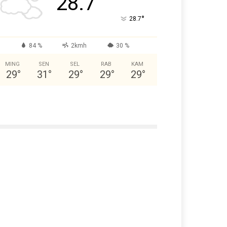
28.7
°
28.7
84 %
2kmh
30 %
MING
SEN
SEL
RAB
KAM
29
°
31
°
29
°
29
°
29
°