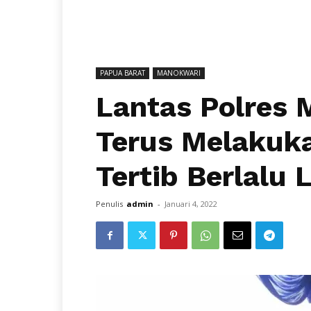
PAPUA BARAT
MANOKWARI
Lantas Polres
Terus Melakuka
Tertib Berlalu 
Penulis
admin
-
Januari 4, 2022