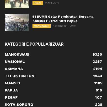
Mei 4, 2019
PEGAF
51 BUMN Gelar Perekrutan Bersama
Khusus Putra/Putri Papua
November 1, 2019
MANOKWARI
KATEGORI E POPULLARIZUAR
MANOKWARI
9320
NASIONAL
3257
KAIMANA
2194
TELUK BINTUNI
1943
MANSEL
1185
PAPUA
610
PEGAF
407
KOTA SORONG
228