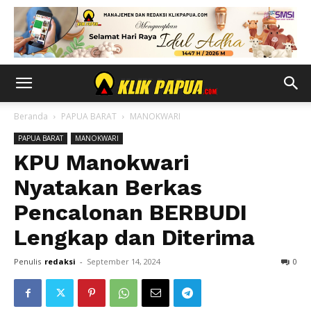
Beranda
PAPUA BARAT
MANOKWARI
PAPUA BARAT
MANOKWARI
KPU Manokwari
Nyatakan Berkas
Pencalonan BERBUDI
Lengkap dan Diterima
Penulis
redaksi
-
September 14, 2024
0