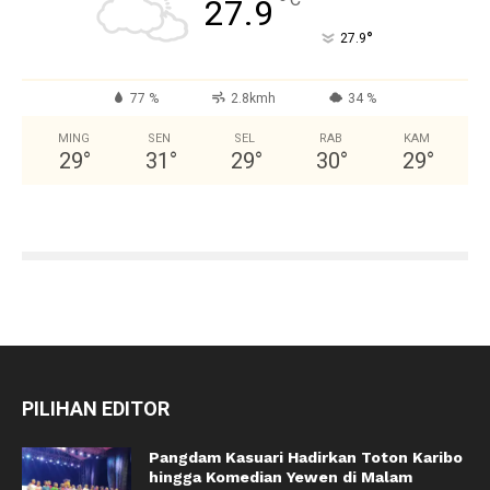
°
27.9
°
27.9
77 %
2.8kmh
34 %
MING
SEN
SEL
RAB
KAM
29
°
31
°
29
°
30
°
29
°
PILIHAN EDITOR
Pangdam Kasuari Hadirkan Toton Karibo
hingga Komedian Yewen di Malam