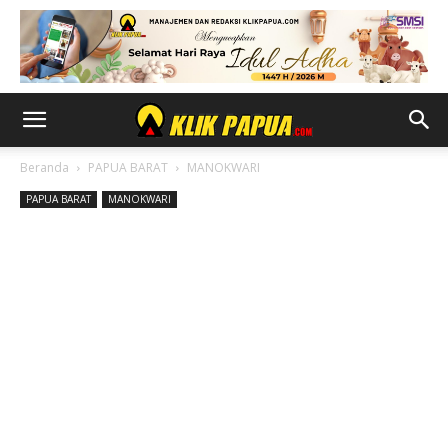
Beranda
PAPUA BARAT
MANOKWARI
PAPUA BARAT
MANOKWARI