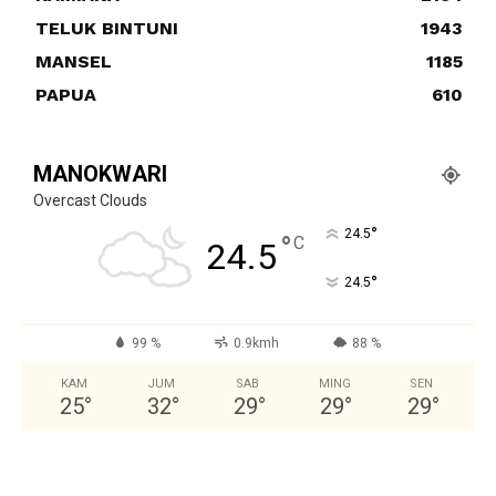
TELUK BINTUNI
1943
MANSEL
1185
PAPUA
610
MANOKWARI
Overcast Clouds
°
24.5
°
C
24.5
°
24.5
99 %
0.9kmh
88 %
KAM
JUM
SAB
MING
SEN
25
°
32
°
29
°
29
°
29
°