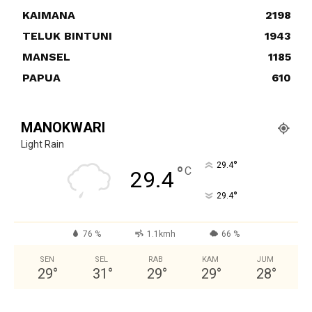
KAIMANA
2198
TELUK BINTUNI
1943
MANSEL
1185
PAPUA
610
MANOKWARI
Light Rain
°
29.4
°
C
29.4
°
29.4
76 %
1.1kmh
66 %
SEN
SEL
RAB
KAM
JUM
29
°
31
°
29
°
29
°
28
°