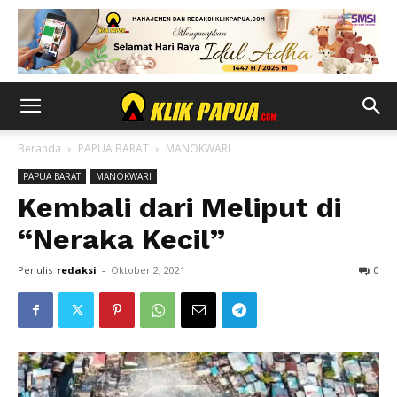
Beranda
PAPUA BARAT
MANOKWARI
PAPUA BARAT
MANOKWARI
Kembali dari Meliput di
“Neraka Kecil”
Penulis
redaksi
-
Oktober 2, 2021
0