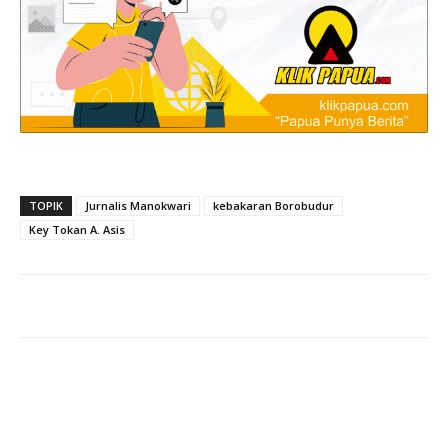
TOPIK
Jurnalis Manokwari
kebakaran Borobudur
Key Tokan A. Asis