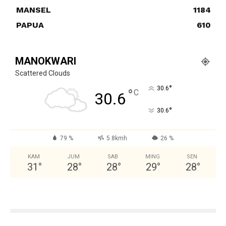
MANSEL
1184
PAPUA
610
MANOKWARI
Scattered Clouds
°
30.6
°
C
30.6
°
30.6
79 %
5.8kmh
26 %
KAM
JUM
SAB
MING
SEN
31
°
28
°
28
°
29
°
28
°