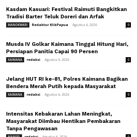
Kasdam Kasuari: Festival Raimuti Bangkitkan
Tradisi Barter Teluk Doreri dan Arfak
Redaktur KlikPapua
-
Agustus 6, 2026
MANOKWARI
0
Musda IV Golkar Kaimana Tinggal Hitung Hari,
Persiapan Panitia Capai 90 Persen
redaksi
-
Agustus 6, 2026
KAIMANA
0
Jelang HUT RI ke-81, Polres Kaimana Bagikan
Bendera Merah Putih kepada Masyarakat
redaksi
-
Agustus 6, 2026
KAIMANA
0
Intensitas Kebakaran Lahan Meningkat,
Masyarakat Diimbau Hentikan Pembakaran
Tanpa Pengawasan
redaksi
-
Agustus 6, 2026
MANSEL
0