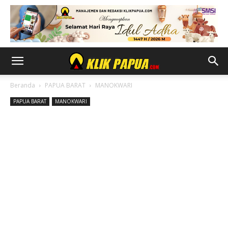
Beranda
PAPUA BARAT
MANOKWARI
PAPUA BARAT
MANOKWARI