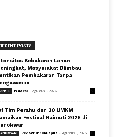
RECENT POSTS
ntensitas Kebakaran Lahan
eningkat, Masyarakat Diimbau
entikan Pembakaran Tanpa
engawasan
redaksi
-
Agustus 6, 2026
ANSEL
0
91 Tim Perahu dan 30 UMKM
amaikan Festival Raimuti 2026 di
anokwari
Redaktur KlikPapua
-
Agustus 6, 2026
ANOKWARI
0