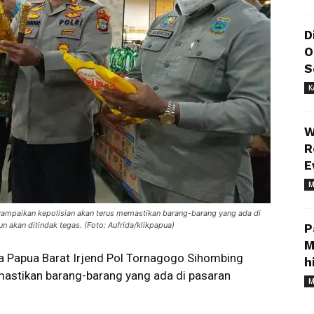
D
O
S
K
W
R
E
M
ampaikan kepolisian akan terus memastikan barang-barang yang ada di
un akan ditindak tegas. (Foto: Aufrida/klikpapua)
P
M
a Papua Barat Irjend Pol Tornagogo Sihombing
h
astikan barang-barang yang ada di pasaran
M