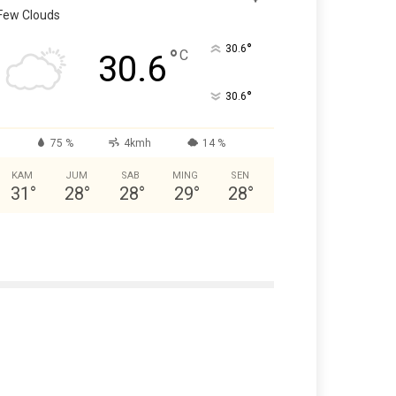
Few Clouds
°
30.6
°
C
30.6
°
30.6
75 %
4kmh
14 %
KAM
JUM
SAB
MING
SEN
31
°
28
°
28
°
29
°
28
°