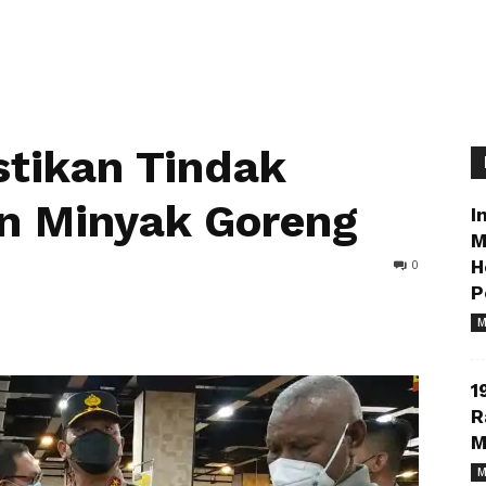
tikan Tindak
n Minyak Goreng
I
M
0
H
P
M
1
R
M
M