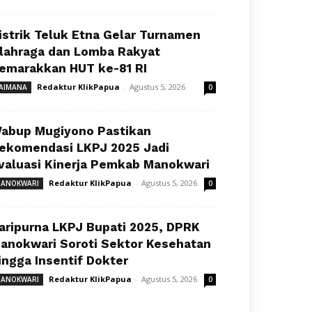
istrik Teluk Etna Gelar Turnamen
lahraga dan Lomba Rakyat
emarakkan HUT ke-81 RI
Redaktur KlikPapua
-
Agustus 5, 2026
AIMANA
0
abup Mugiyono Pastikan
ekomendasi LKPJ 2025 Jadi
valuasi Kinerja Pemkab Manokwari
Redaktur KlikPapua
-
Agustus 5, 2026
ANOKWARI
0
aripurna LKPJ Bupati 2025, DPRK
anokwari Soroti Sektor Kesehatan
ingga Insentif Dokter
Redaktur KlikPapua
-
Agustus 5, 2026
ANOKWARI
0