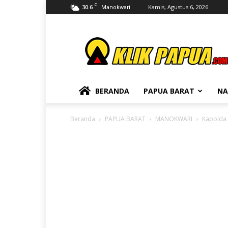
C
30.6
Kamis, Agustus 6, 2026
Manokwari
KLIKPAPUA
BERANDA
PAPUA BARAT
NA
Beranda
PAPUA BARAT
MANOKWARI
Kapolda 