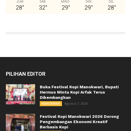
JUM
SAB
MING
SEN
SEL
28
°
32
°
29
°
29
°
28
°
PILIHAN EDITOR
Buka Festival Kopi Manokwari, Bupati
Hermus Minta Kopi Arfak Terus
Dikembangkan
Agustus 7, 2026
MANOKWARI
Festival Kopi Manokwari 2026 Dorong
Pengembangan Ekonomi Kreatif
Berbasis Kopi