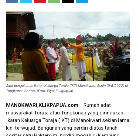
Saat pengukuhan Ikatan Keluarga Toraja (IKT) Manokwari, Senin (9/5/2022) di
Tongkonan Soribo. (Foto: Elyas/klikpapua)
MANOKWARI,KLIKPAPUA.com
— Rumah adat
masyarakat Toraja atau Tongkonan yang dirindukan
Ikatan Keluarga Toraja (IKT) di Manokwari sekian lama
kini terwujud. Bangunan yang berdiri diatas tanah
sekitar satu Hektare itu berdiri megah di Kampung