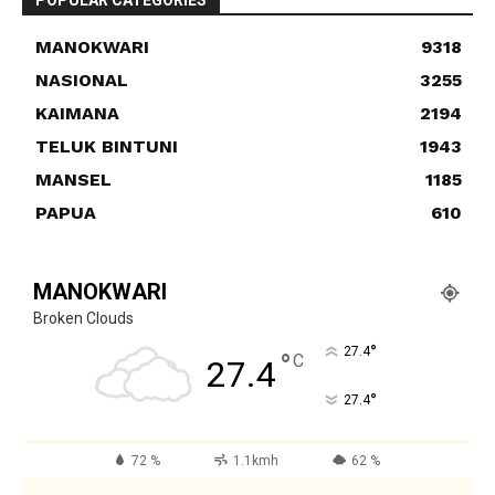
MANOKWARI
9318
NASIONAL
3255
KAIMANA
2194
TELUK BINTUNI
1943
MANSEL
1185
PAPUA
610
MANOKWARI
Broken Clouds
°
27.4
°
C
27.4
°
27.4
72 %
1.1kmh
62 %