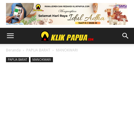
Beranda
PAPUA BARAT
MANOKWARI
PAPUA BARAT
MANOKWARI