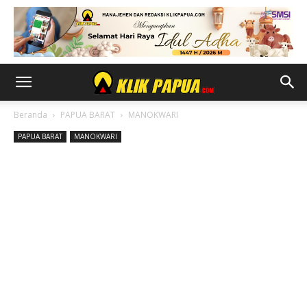
Beranda
PAPUA BARAT
MANOKWARI
PAPUA BARAT
MANOKWARI