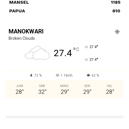
MANSEL
1185
PAPUA
610
MANOKWARI
Broken Clouds
°
27.4
°
C
27.4
°
27.4
72 %
1.1kmh
62 %
JUM
SAB
MING
SEN
SEL
28
°
32
°
29
°
29
°
28
°