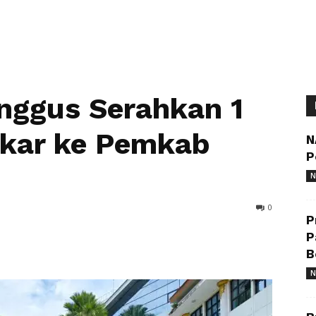
nggus Serahkan 1
mkar ke Pemkab
N
P
N
0
P
P
B
N