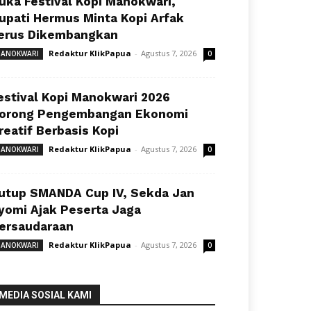
uka Festival Kopi Manokwari,
upati Hermus Minta Kopi Arfak
erus Dikembangkan
Redaktur KlikPapua
-
Agustus 7, 2026
ANOKWARI
0
estival Kopi Manokwari 2026
orong Pengembangan Ekonomi
reatif Berbasis Kopi
Redaktur KlikPapua
-
Agustus 7, 2026
ANOKWARI
0
utup SMANDA Cup IV, Sekda Jan
yomi Ajak Peserta Jaga
ersaudaraan
Redaktur KlikPapua
-
Agustus 7, 2026
ANOKWARI
0
MEDIA SOSIAL KAMI