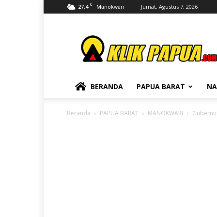
C
27.4
Jumat, Agustus 7, 2026
Manokwari
KLIKPAPUA
BERANDA
PAPUA BARAT
NA
Beranda
PAPUA BARAT
MANOKWARI
Gubernur