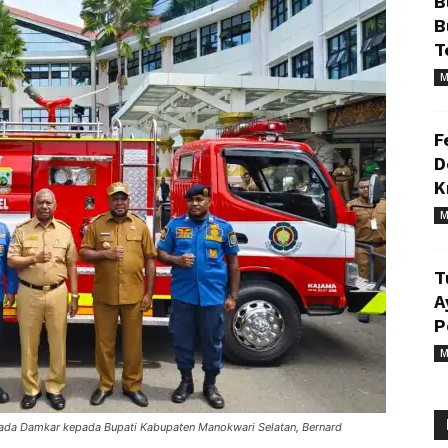
B
B
T
M
F
D
K
M
T
A
P
M
da Damkar kepada Bupati Kabupaten Manokwari Selatan, Bernard