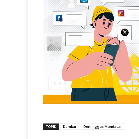
TOPIK
Damkar
Dominggus Mandacan