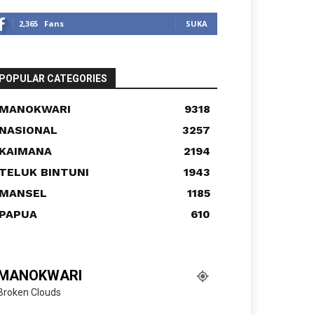
2,365
Fans
SUKA
POPULAR CATEGORIES
MANOKWARI
9318
NASIONAL
3257
KAIMANA
2194
TELUK BINTUNI
1943
MANSEL
1185
PAPUA
610
MANOKWARI
Broken Clouds