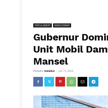
PAPUA BARAT
MANOKWARI
Gubernur Domi
Unit Mobil Da
Mansel
Penulis
redaksi
-
Juli 15, 2025