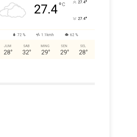
°
27.4
°
C
27.4
°
27.4
72 %
1.1kmh
62 %
JUM
SAB
MING
SEN
SEL
28
°
32
°
29
°
29
°
28
°