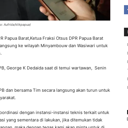
o: Aufrida/klikpapua)
 Papua Barat,Ketua Fraksi Otsus DPR Papua Barat
 langsung ke wilayah Minyambouw dan Wasiwari untuk
.
-PB, George K Dedaida saat di temui wartawan, Senin
PB dan bersama Tim secara langsung akan turun untuk
yarakat.
rdinasi dengan instansi-instansi teknis terkait untuk
si yang sementara di lakukan, jika ditemukan tidak
angan, maka dengan tegas kami akan minta untuk di