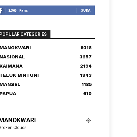
2,365
Fans
SUKA
POPULAR CATEGORIES
MANOKWARI
9318
NASIONAL
3257
KAIMANA
2194
TELUK BINTUNI
1943
MANSEL
1185
PAPUA
610
MANOKWARI
Broken Clouds