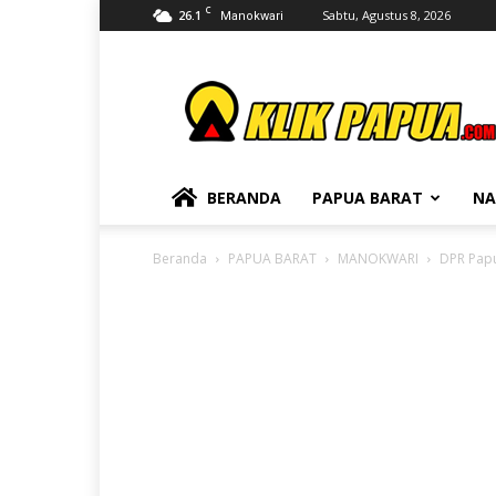
C
26.1
Sabtu, Agustus 8, 2026
Manokwari
KLIKPAPUA
BERANDA
PAPUA BARAT
NA
Beranda
PAPUA BARAT
MANOKWARI
DPR Papu