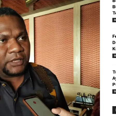
B
B
T
M
F
D
K
M
T
A
P
M