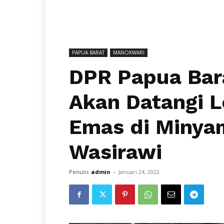
PAPUA BARAT
MANOKWARI
DPR Papua Bar
Akan Datangi 
Emas di Miny
Wasirawi
Penulis
admin
-
Januari 24, 2022