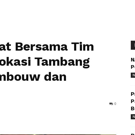
at Bersama Tim
Lokasi Tambang
N
P
ambouw dan
N
P
P
0
B
N