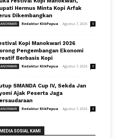
uka Festival Kopi Manokwari,
upati Hermus Minta Kopi Arfak
erus Dikembangkan
Redaktur KlikPapua
-
Agustus 7, 2026
ANOKWARI
0
estival Kopi Manokwari 2026
orong Pengembangan Ekonomi
reatif Berbasis Kopi
Redaktur KlikPapua
-
Agustus 7, 2026
ANOKWARI
0
utup SMANDA Cup IV, Sekda Jan
yomi Ajak Peserta Jaga
ersaudaraan
Redaktur KlikPapua
-
Agustus 7, 2026
ANOKWARI
0
MEDIA SOSIAL KAMI