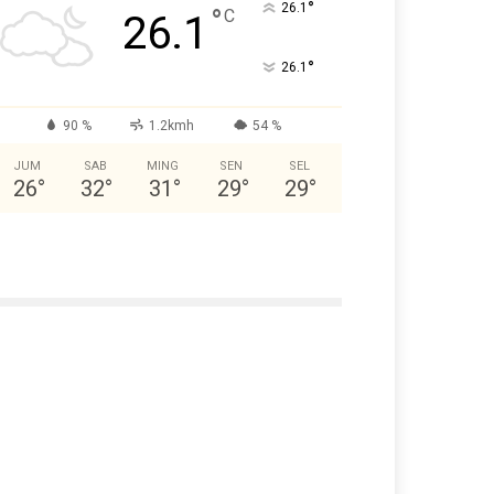
°
26.1
°
C
26.1
°
26.1
90 %
1.2kmh
54 %
JUM
SAB
MING
SEN
SEL
26
°
32
°
31
°
29
°
29
°