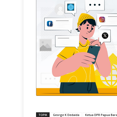
TOPIK
George K Dedaida
Ketua DPR Papua Bara