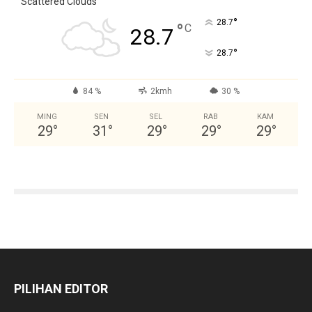
Scattered Clouds
°
28.7
°
C
28.7
°
28.7
84 %
2kmh
30 %
MING
SEN
SEL
RAB
KAM
29
°
31
°
29
°
29
°
29
°
PILIHAN EDITOR