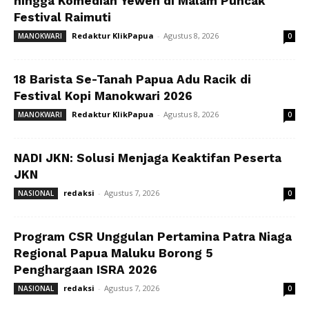
hingga Komedian Yewen di Malam Puncak
Festival Raimuti
Redaktur KlikPapua
-
Agustus 8, 2026
MANOKWARI
0
18 Barista Se-Tanah Papua Adu Racik di
Festival Kopi Manokwari 2026
Redaktur KlikPapua
-
Agustus 8, 2026
MANOKWARI
0
NADI JKN: Solusi Menjaga Keaktifan Peserta
JKN
redaksi
-
Agustus 7, 2026
NASIONAL
0
Program CSR Unggulan Pertamina Patra Niaga
Regional Papua Maluku Borong 5
Penghargaan ISRA 2026
redaksi
-
Agustus 7, 2026
NASIONAL
0