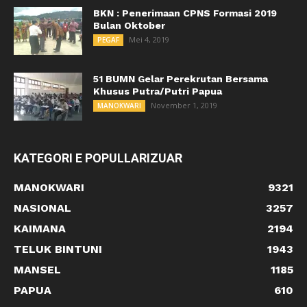
BKN : Penerimaan CPNS Formasi 2019
Bulan Oktober
Mei 4, 2019
PEGAF
51 BUMN Gelar Perekrutan Bersama
Khusus Putra/Putri Papua
November 1, 2019
MANOKWARI
KATEGORI E POPULLARIZUAR
MANOKWARI
9321
NASIONAL
3257
KAIMANA
2194
TELUK BINTUNI
1943
MANSEL
1185
PAPUA
610