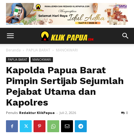
Beranda
PAPUA BARAT
MANOKWARI
PAPUA BARAT
MANOKWARI
Kapolda Papua Barat
Pimpin Sertijab Sejumlah
Pejabat Utama dan
Kapolres
Penulis
Redaktur KlikPapua
-
Juli 2, 2026
0