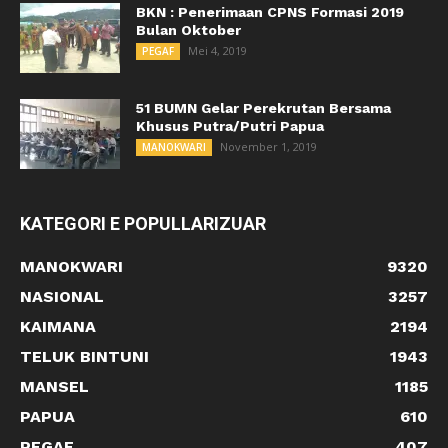
BKN : Penerimaan CPNS Formasi 2019
Bulan Oktober
Mei 4, 2019
PEGAF
51 BUMN Gelar Perekrutan Bersama
Khusus Putra/Putri Papua
November 1, 2019
MANOKWARI
KATEGORI E POPULLARIZUAR
MANOKWARI
9320
NASIONAL
3257
KAIMANA
2194
TELUK BINTUNI
1943
MANSEL
1185
PAPUA
610
PEGAF
407