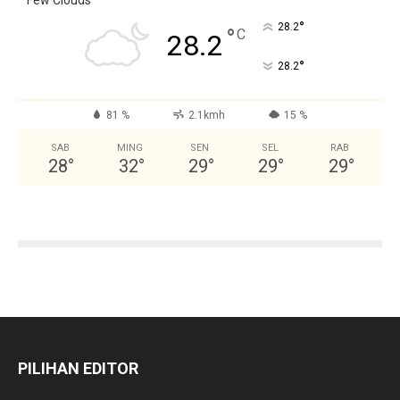
°
28.2
°
C
28.2
°
28.2
81 %
2.1kmh
15 %
SAB
MING
SEN
SEL
RAB
28
°
32
°
29
°
29
°
29
°
PILIHAN EDITOR