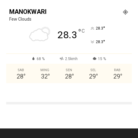
MANOKWARI
Few Clouds
°
28.3
°
C
28.3
°
28.3
68 %
2.5kmh
15 %
SAB
MING
SEN
SEL
RAB
28
°
32
°
28
°
29
°
29
°