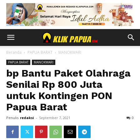
Beranda
PAPUA BARAT
MANOKWARI
PAPUA BARAT
MANOKWARI
bp Bantu Paket Olahraga
Senilai Rp 800 Juta
untuk Kontingen PON
Papua Barat
Penulis
redaksi
-
September 7, 2021
0