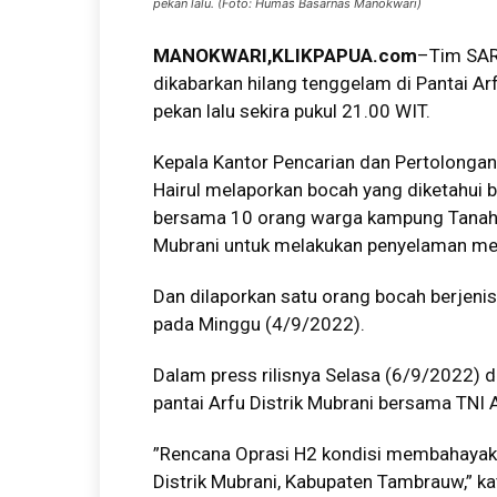
pekan lalu. (Foto: Humas Basarnas Manokwari)
MANOKWARI,KLIKPAPUA.com
–Tim SAR
dikabarkan hilang tenggelam di Pantai Ar
pekan lalu sekira pukul 21.00 WIT.
Kepala Kantor Pencarian dan Pertolonga
Hairul melaporkan bocah yang diketahui
bersama 10 orang warga kampung Tanah R
Mubrani untuk melakukan penyelaman men
Dan dilaporkan satu orang bocah berjenis 
pada Minggu (4/9/2022).
Dalam press rilisnya Selasa (6/9/2022) 
pantai Arfu Distrik Mubrani bersama TNI 
”Rencana Oprasi H2 kondisi membahayaka
Distrik Mubrani, Kabupaten Tambrauw,” ka