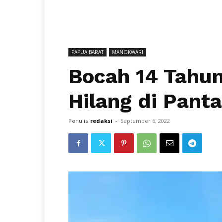
PAPUA BARAT
MANOKWARI
Bocah 14 Tahu
Hilang di Pant
Penulis
redaksi
-
September 6, 2022