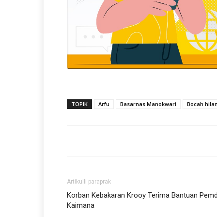
TOPIK
Arfu
Basarnas Manokwari
Bocah hila
Artikulli paraprak
Korban Kebakaran Krooy Terima Bantuan Pem
Kaimana