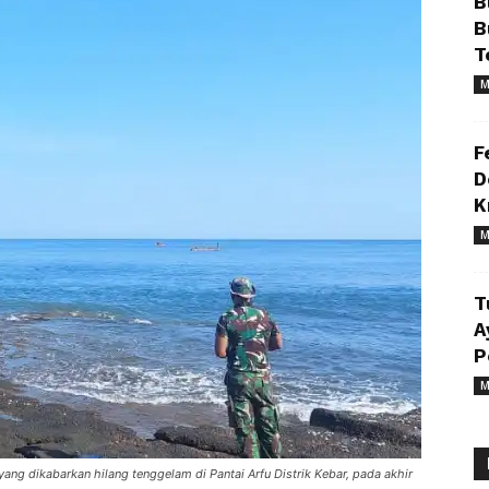
B
B
T
M
F
D
K
M
T
A
P
M
ng dikabarkan hilang tenggelam di Pantai Arfu Distrik Kebar, pada akhir