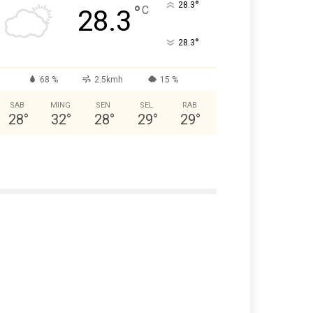
°
28.3
°
C
28.3
°
28.3
68 %
2.5kmh
15 %
SAB
MING
SEN
SEL
RAB
28
°
32
°
28
°
29
°
29
°