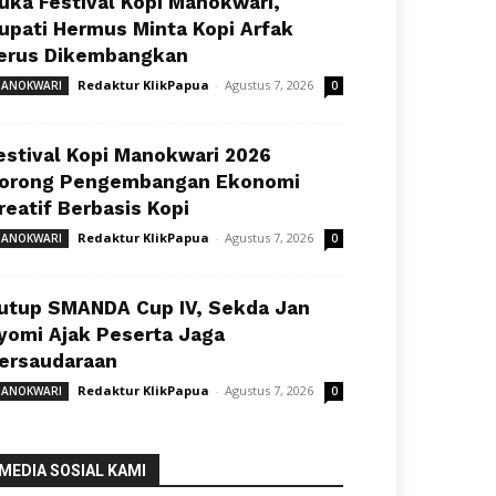
uka Festival Kopi Manokwari,
upati Hermus Minta Kopi Arfak
erus Dikembangkan
Redaktur KlikPapua
-
Agustus 7, 2026
ANOKWARI
0
estival Kopi Manokwari 2026
orong Pengembangan Ekonomi
reatif Berbasis Kopi
Redaktur KlikPapua
-
Agustus 7, 2026
ANOKWARI
0
utup SMANDA Cup IV, Sekda Jan
yomi Ajak Peserta Jaga
ersaudaraan
Redaktur KlikPapua
-
Agustus 7, 2026
ANOKWARI
0
MEDIA SOSIAL KAMI