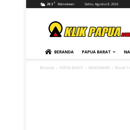
C
28.3
Sabtu, Agustus 8, 2026
Manokwari
KLIKPAPUA
BERANDA
PAPUA BARAT
NA
Beranda
PAPUA BARAT
MANOKWARI
Bocah 14