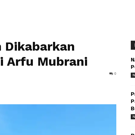
n Dikabarkan
ai Arfu Mubrani
N
P
0
N
P
P
B
N