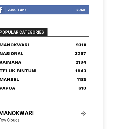
2,365
Fans
SUKA
POPULAR CATEGORIES
MANOKWARI
9318
NASIONAL
3257
KAIMANA
2194
TELUK BINTUNI
1943
MANSEL
1185
PAPUA
610
MANOKWARI
Few Clouds