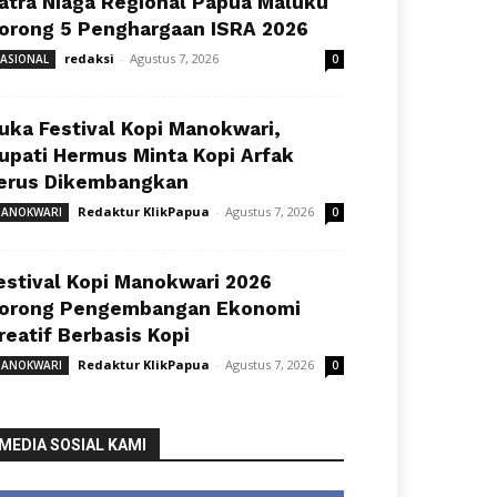
atra Niaga Regional Papua Maluku
orong 5 Penghargaan ISRA 2026
redaksi
-
Agustus 7, 2026
ASIONAL
0
uka Festival Kopi Manokwari,
upati Hermus Minta Kopi Arfak
erus Dikembangkan
Redaktur KlikPapua
-
Agustus 7, 2026
ANOKWARI
0
estival Kopi Manokwari 2026
orong Pengembangan Ekonomi
reatif Berbasis Kopi
Redaktur KlikPapua
-
Agustus 7, 2026
ANOKWARI
0
MEDIA SOSIAL KAMI