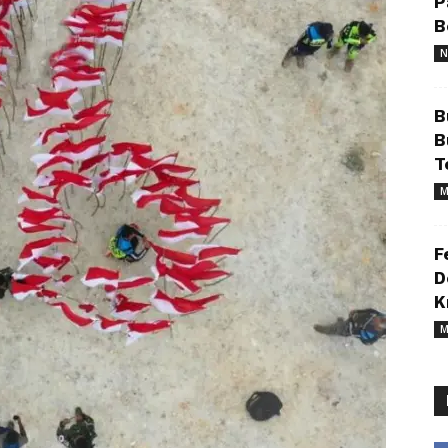
P
B
N
B
B
T
M
F
D
K
M