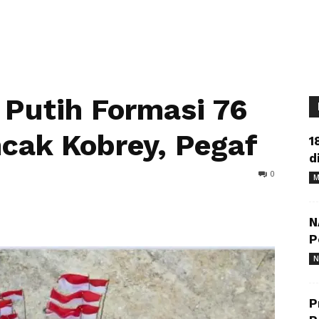
Putih Formasi 76
ncak Kobrey, Pegaf
1
d
0
M
N
P
N
P