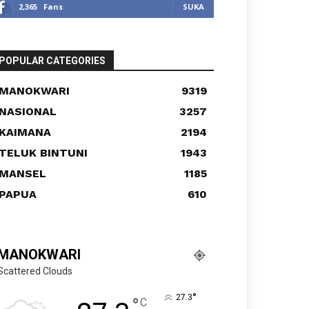
2,365
Fans
SUKA
POPULAR CATEGORIES
MANOKWARI
9319
NASIONAL
3257
KAIMANA
2194
TELUK BINTUNI
1943
MANSEL
1185
PAPUA
610
MANOKWARI
Scattered Clouds
°
27.3
°
C