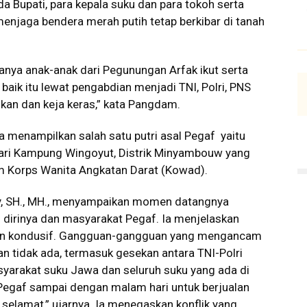
a Bupati, para kepala suku dan para tokoh serta
enjaga bendera merah putih tetap berkibar di tanah
nya anak-anak dari Pegunungan Arfak ikut serta
aik itu lewat pengabdian menjadi TNI, Polri, PNS
ikan dan keja keras,” kata Pangdam.
 menampilkan salah satu putri asal Pegaf yaitu
dari Kampung Wingoyut, Distrik Minyambouw yang
am Korps Wanita Angkatan Darat (Kowad).
roy, SH., MH., menyampaikan momen datangnya
 dirinya dan masyarakat Pegaf. Ia menjelaskan
dan kondusif. Gangguan-gangguan yang mengancam
n tidak ada, termasuk gesekan antara TNI-Polri
yarakat suku Jawa dan seluruh suku yang ada di
h Pegaf sampai dengan malam hari untuk berjualan
elamat,” ujarnya. Ia menegaskan konflik yang