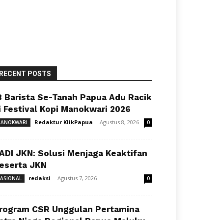
RECENT POSTS
8 Barista Se-Tanah Papua Adu Racik
i Festival Kopi Manokwari 2026
Redaktur KlikPapua
-
Agustus 8, 2026
ANOKWARI
0
ADI JKN: Solusi Menjaga Keaktifan
eserta JKN
redaksi
-
Agustus 7, 2026
ASIONAL
0
rogram CSR Unggulan Pertamina