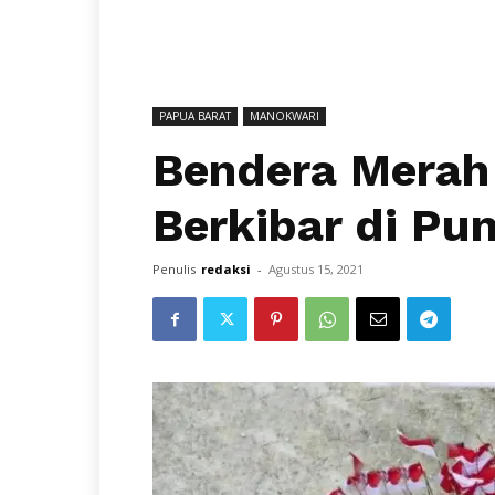
PAPUA BARAT
MANOKWARI
Bendera Merah 
Berkibar di Pu
Penulis
redaksi
-
Agustus 15, 2021