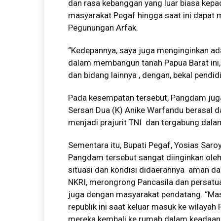
dan rasa kebanggan yang luar biasa kepad
masyarakat Pegaf hingga saat ini dapat m
Pegunungan Arfak.
“Kedepannya, saya juga menginginkan ada
dalam membangun tanah Papua Barat ini, b
dan bidang lainnya , dengan, bekal pendid
Pada kesempatan tersebut, Pangdam juga
Sersan Dua (K) Anike Warfandu berasal 
menjadi prajurit TNI dan tergabung dal
Sementara itu, Bupati Pegaf, Yosias Sa
Pangdam tersebut sangat diinginkan oleh
situasi dan kondisi didaerahnya aman 
NKRI, merongrong Pancasila dan persatua
juga dengan masyarakat pendatang. “Mas
republik ini saat keluar masuk ke wilaya
mereka kembali ke rumah dalam keadaan s