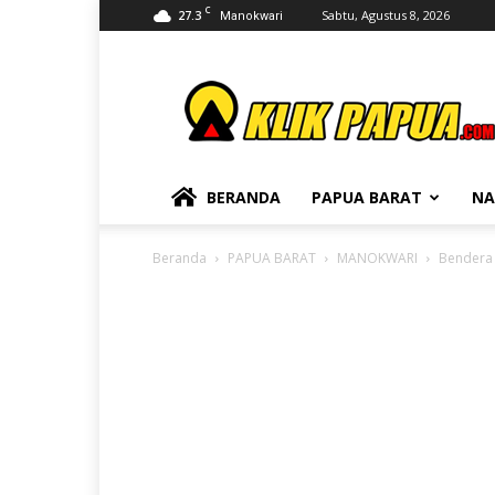
C
27.3
Sabtu, Agustus 8, 2026
Manokwari
KLIKPAPUA
BERANDA
PAPUA BARAT
NA
Beranda
PAPUA BARAT
MANOKWARI
Bendera 