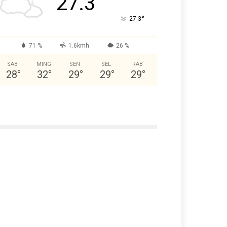
27.3
°
27.3
71 %
1.6kmh
26 %
SAB
MING
SEN
SEL
RAB
28
°
32
°
29
°
29
°
29
°