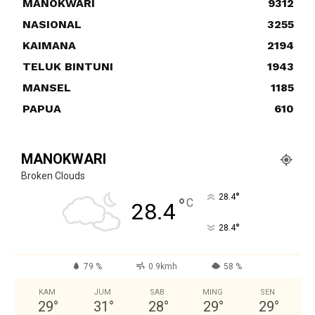
MANOKWARI
9312
NASIONAL
3255
KAIMANA
2194
TELUK BINTUNI
1943
MANSEL
1185
PAPUA
610
MANOKWARI
Broken Clouds
°
28.4
°
C
28.4
°
28.4
79 %
0.9kmh
58 %
KAM
JUM
SAB
MING
SEN
29
°
31
°
28
°
29
°
29
°