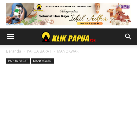
Beranda
PAPUA BARAT
MANOKWARI
PAPUA BARAT
MANOKWARI