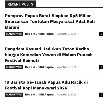
RECENT POSTS
Pemprov Papua Barat Siapkan Rp5 Miliar
Selesaikan Tuntutan Masyarakat Adat Kali
Maruni
Redaktur KlikPapua
-
Agustus 9, 2026
MANOKWARI
0
Pangdam Kasuari Hadirkan Toton Karibo
hingga Komedian Yewen di Malam Puncak
Festival Raimuti
Redaktur KlikPapua
-
Agustus 8, 2026
MANOKWARI
0
18 Barista Se-Tanah Papua Adu Racik di
Festival Kopi Manokwari 2026
Redaktur KlikPapua
-
Agustus 8, 2026
MANOKWARI
0