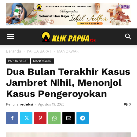
Beranda
PAPUA BARAT
MANOKWARI
PAPUA BARAT
MANOKWARI
Dua Bulan Terakhir Kasus
Jambret Nihil, Menonjol
Kasus Pengeroyokan
Penulis
redaksi
-
Agustus 19, 2020
0