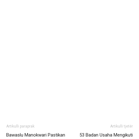
Artikulli paraprak
Artikulli tjetër
Bawaslu Manokwari Pastikan
53 Badan Usaha Mengikuti