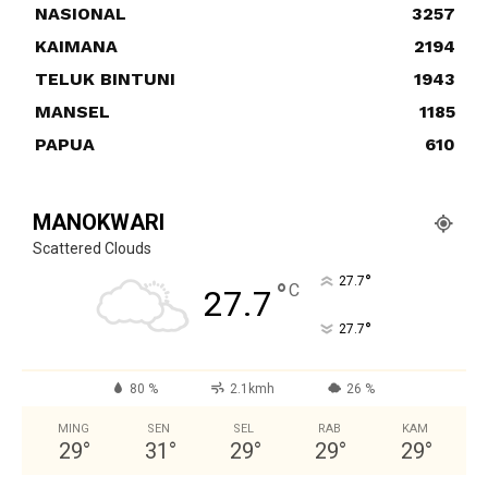
NASIONAL
3257
KAIMANA
2194
TELUK BINTUNI
1943
MANSEL
1185
PAPUA
610
MANOKWARI
Scattered Clouds
°
27.7
°
C
27.7
°
27.7
80 %
2.1kmh
26 %
MING
SEN
SEL
RAB
KAM
29
°
31
°
29
°
29
°
29
°