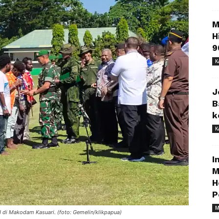
M
H
9
K
J
B
k
K
I
M
H
P
M
 di Makodam Kasuari. (foto: Gemelin/klikpapua)