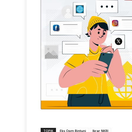
TOPIK
Eks Opm Bintuni
Ikrar NKRI