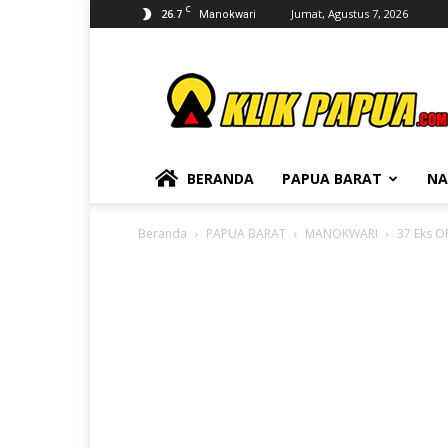
C
26.7
Jumat, Agustus 7, 2026
Manokwari
KLIKPAPUA
BERANDA
PAPUA BARAT
NA
Beranda
PAPUA BARAT
MANOKWARI
37 Eks OP