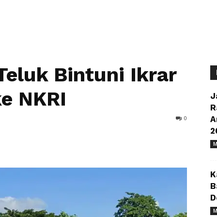
eluk Bintuni Ikrar
ke NKRI
J
R
0
A
2
M
K
B
D
M