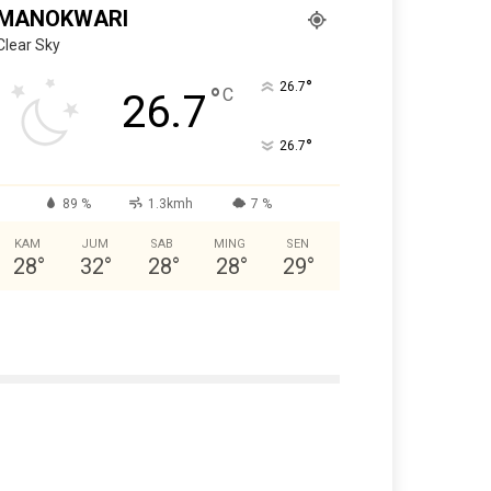
MANOKWARI
Clear Sky
°
26.7
°
C
26.7
°
26.7
89 %
1.3kmh
7 %
KAM
JUM
SAB
MING
SEN
28
°
32
°
28
°
28
°
29
°