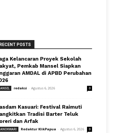
RECENT POSTS
aga Kelancaran Proyek Sekolah
akyat, Pemkab Mansel Siapkan
nggaran AMDAL di APBD Perubahan
026
redaksi
-
Agustus 6, 2026
ANSEL
0
asdam Kasuari: Festival Raimuti
angkitkan Tradisi Barter Teluk
oreri dan Arfak
Redaktur KlikPapua
-
Agustus 6, 2026
ANOKWARI
0