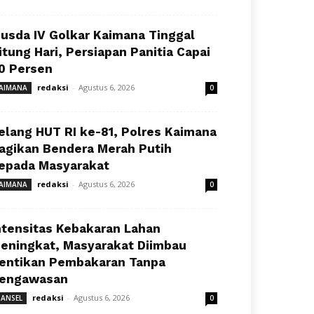
usda IV Golkar Kaimana Tinggal
itung Hari, Persiapan Panitia Capai
0 Persen
redaksi
-
Agustus 6, 2026
AIMANA
0
elang HUT RI ke-81, Polres Kaimana
agikan Bendera Merah Putih
epada Masyarakat
redaksi
-
Agustus 6, 2026
AIMANA
0
ntensitas Kebakaran Lahan
eningkat, Masyarakat Diimbau
entikan Pembakaran Tanpa
engawasan
redaksi
-
Agustus 6, 2026
ANSEL
0