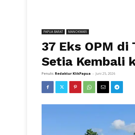
PAPUA BARAT
MANOKWARI
37 Eks OPM di T
Setia Kembali 
Penulis
Redaktur KlikPapua
-
Juni 25, 2026