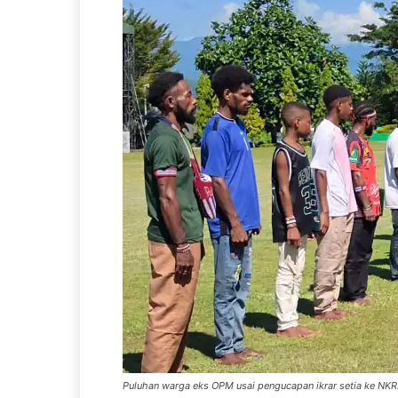
Puluhan warga eks OPM usai pengucapan ikrar setia ke NKRI