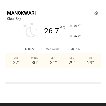
MANOKWARI
Clear Sky
°
26.7
°
C
26.7
°
26.7
89 %
1.6kmh
7 %
SAB
MING
SEN
SEL
RAB
27
°
30
°
31
°
29
°
29
°