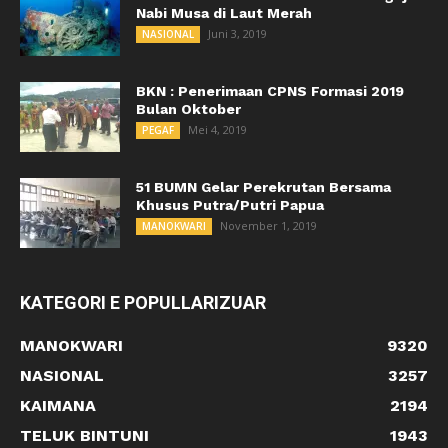
Nabi Musa di Laut Merah
Juni 3, 2019
NASIONAL
BKN : Penerimaan CPNS Formasi 2019
Bulan Oktober
Mei 4, 2019
PEGAF
51 BUMN Gelar Perekrutan Bersama
Khusus Putra/Putri Papua
November 1, 2019
MANOKWARI
KATEGORI E POPULLARIZUAR
MANOKWARI
9320
NASIONAL
3257
KAIMANA
2194
TELUK BINTUNI
1943