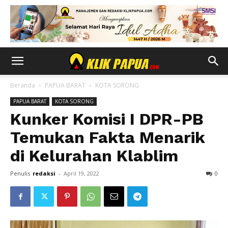
Beranda
PAPUA BARAT
KOTA SORONG
PAPUA BARAT
KOTA SORONG
Kunker Komisi I DPR-PB
Temukan Fakta Menarik
di Kelurahan Klablim
Penulis
redaksi
-
April 19, 2022
0