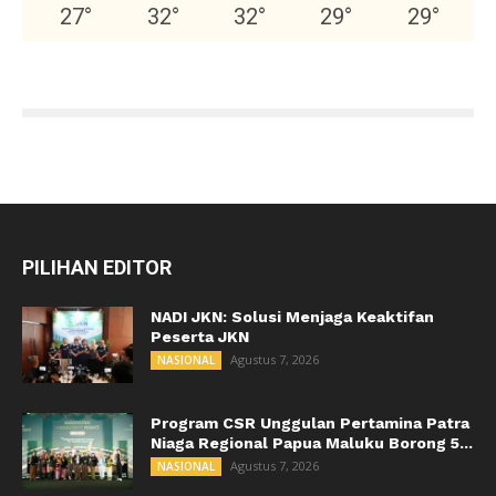
27
°
32
°
32
°
29
°
29
°
PILIHAN EDITOR
NADI JKN: Solusi Menjaga Keaktifan
Peserta JKN
Agustus 7, 2026
NASIONAL
Program CSR Unggulan Pertamina Patra
Niaga Regional Papua Maluku Borong 5...
Agustus 7, 2026
NASIONAL