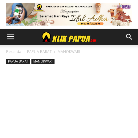
Beranda
PAPUA BARAT
MANOKWARI
PAPUA BARAT
MANOKWARI