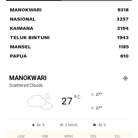
MANOKWARI
9318
NASIONAL
3257
KAIMANA
2194
TELUK BINTUNI
1943
MANSEL
1185
PAPUA
610
MANOKWARI
Scattered Clouds
°
27
°
C
27
°
27
86 %
0.6kmh
40 %
JUM
SAB
MING
SEN
SEL