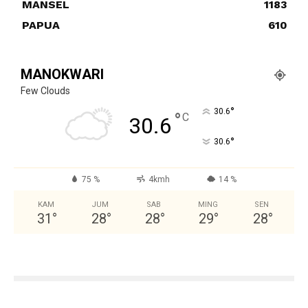
MANSEL
1183
PAPUA
610
MANOKWARI
Few Clouds
°
30.6
°
C
30.6
°
30.6
75 %
4kmh
14 %
KAM
JUM
SAB
MING
SEN
31
°
28
°
28
°
29
°
28
°