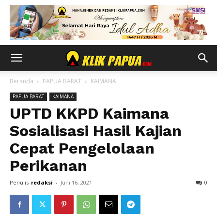
Beranda
PAPUA BARAT
KAIMANA
PAPUA BARAT
KAIMANA
UPTD KKPD Kaimana
Sosialisasi Hasil Kajian
Cepat Pengelolaan
Perikanan
Penulis
redaksi
-
Juni 16, 2021
0