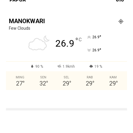
MANOKWARI
Few Clouds
°
26.9
°
C
26.9
°
26.9
90 %
1.9kmh
19 %
MING
SEN
SEL
RAB
KAM
27
°
32
°
29
°
29
°
29
°