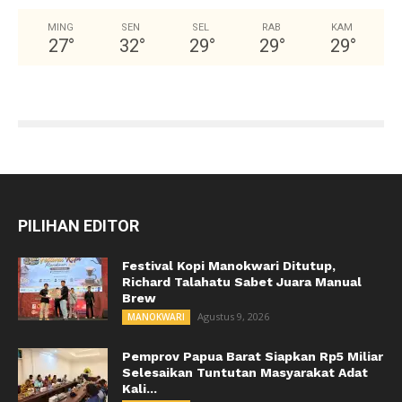
MING
SEN
SEL
RAB
KAM
27
°
32
°
29
°
29
°
29
°
PILIHAN EDITOR
Festival Kopi Manokwari Ditutup,
Richard Talahatu Sabet Juara Manual
Brew
Agustus 9, 2026
MANOKWARI
Pemprov Papua Barat Siapkan Rp5 Miliar
Selesaikan Tuntutan Masyarakat Adat
Kali...