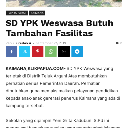
PAPUA BARAT
KAIMANA
SD YPK Weswasa Butuh
Tambahan Fasilitas
Penulis
redaksi
-
September 26, 2019
0
KAIMANA,KLIKPAPUA.COM-
SD YPK Weswasa yang
terletak di Distrik Teluk Arguni Atas membutuhkan
perhatian serius Pemerintah Daerah. Perhatian
dibutuhkan guna memaksimalkan pelayanan pendidikan
kepada anak-anak gererasi penerus Kaimana yang ada di
kampung tersebut.
Sekolah yang dipimpin Yeni Grita Kadubun, S.Pd ini
mengalami banyak persoalan yang menghambat jalannya