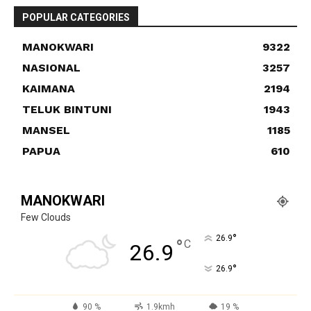
POPULAR CATEGORIES
MANOKWARI
9322
NASIONAL
3257
KAIMANA
2194
TELUK BINTUNI
1943
MANSEL
1185
PAPUA
610
MANOKWARI
Few Clouds
°
26.9
°
C
26.9
°
26.9
90 %
1.9kmh
19 %