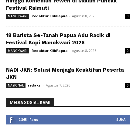
hingga Komedian Yewen di Malam Puncak
Festival Raimuti
Redaktur KlikPapua
-
Agustus 8, 2026
MANOKWARI
0
18 Barista Se-Tanah Papua Adu Racik di
Festival Kopi Manokwari 2026
Redaktur KlikPapua
-
Agustus 8, 2026
MANOKWARI
0
NADI JKN: Solusi Menjaga Keaktifan Peserta
JKN
redaksi
-
Agustus 7, 2026
NASIONAL
0
MEDIA SOSIAL KAMI
2,365
Fans
SUKA