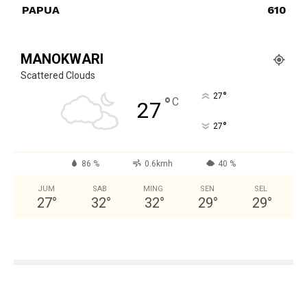
PAPUA
610
MANOKWARI
Scattered Clouds
°
27
°
C
27
°
27
86 %
0.6kmh
40 %
JUM
SAB
MING
SEN
SEL
27
°
32
°
32
°
29
°
29
°