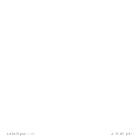
Artikulli paraprak
Artikulli tjetër