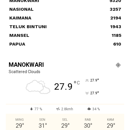
MANOKWARI
9320
NASIONAL
3257
KAIMANA
2194
TELUK BINTUNI
1943
MANSEL
1185
PAPUA
610
MANOKWARI
Scattered Clouds
°
27.9
°
C
27.9
°
27.9
77 %
2.8kmh
34 %
MING
SEN
SEL
RAB
KAM
29
°
31
°
29
°
30
°
29
°