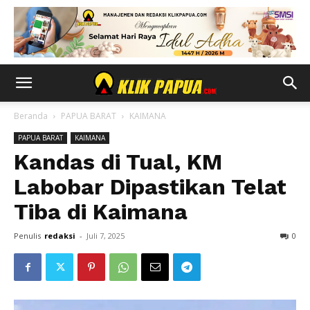
Beranda
PAPUA BARAT
KAIMANA
PAPUA BARAT
KAIMANA
Kandas di Tual, KM
Labobar Dipastikan Telat
Tiba di Kaimana
Penulis
redaksi
-
Juli 7, 2025
0