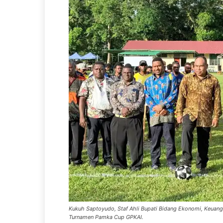
Kukuh Saptoyudo, Staf Ahli Bupati Bidang Ekonomi, Keua
Turnamen Pamka Cup GPKAI.