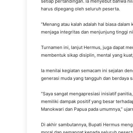
setiap pertandingan. Ia menyebut bahwa nil
harus dipegang oleh seluruh peserta.
“Menang atau kalah adalah hal biasa dalam 
menjaga integritas dan menjunjung tinggi nil
Turnamen ini, lanjut Hermus, juga dapat m
membentuk sikap disiplin, mental yang kuat,
Ia menilai kegiatan semacam ini sejalan d
generasi muda yang tangguh dan berdaya s
“Saya sangat mengapresiasi inisiatif panitia,
memiliki dampak positif yang besar terha
Manokwari dan Papua pada umumnya,” ujar
Di akhir sambutannya, Bupati Hermus meng
moral dan semangat kepada seluruh pesert