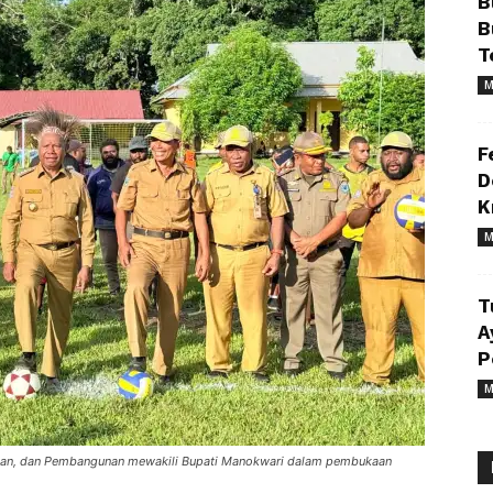
B
B
T
M
F
D
K
M
T
A
P
M
ngan, dan Pembangunan mewakili Bupati Manokwari dalam pembukaan