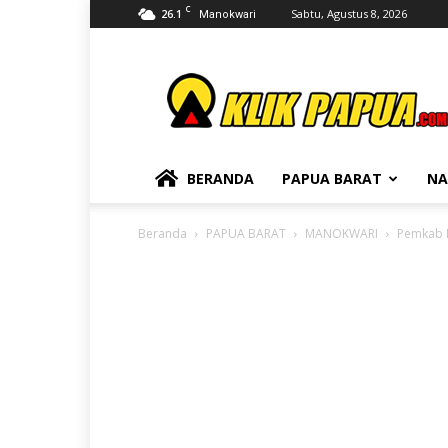
C
26.1
Sabtu, Agustus 8, 2026
Manokwari
KLIKPAPUA
BERANDA
PAPUA BARAT
NA
Beranda
PAPUA BARAT
MANOKWARI
Pemkab 