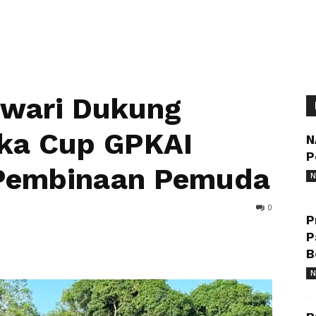
wari Dukung
ka Cup GPKAI
N
P
 Pembinaan Pemuda
N
0
P
P
B
N