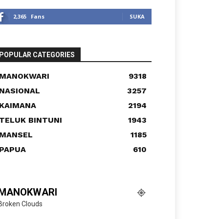
2,365
Fans
SUKA
POPULAR CATEGORIES
MANOKWARI
9318
NASIONAL
3257
KAIMANA
2194
TELUK BINTUNI
1943
MANSEL
1185
PAPUA
610
MANOKWARI
Broken Clouds