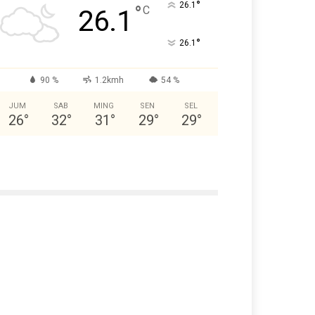
°
26.1
°
C
26.1
°
26.1
90 %
1.2kmh
54 %
JUM
SAB
MING
SEN
SEL
26
°
32
°
31
°
29
°
29
°