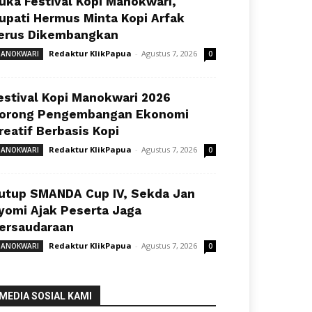
uka Festival Kopi Manokwari,
upati Hermus Minta Kopi Arfak
erus Dikembangkan
Redaktur KlikPapua
-
Agustus 7, 2026
ANOKWARI
0
estival Kopi Manokwari 2026
orong Pengembangan Ekonomi
reatif Berbasis Kopi
Redaktur KlikPapua
-
Agustus 7, 2026
ANOKWARI
0
utup SMANDA Cup IV, Sekda Jan
yomi Ajak Peserta Jaga
ersaudaraan
Redaktur KlikPapua
-
Agustus 7, 2026
ANOKWARI
0
MEDIA SOSIAL KAMI